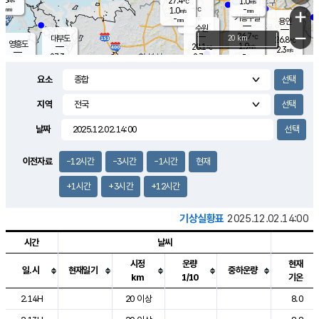
27.4
1.0
m/s
℃
-
-
-
mm
1.0
℃
mm
+
m/s
기흥구갈
-
-
m/s
mm
용인
-
수원
mm
−
26.7
℃
대부도
20 km
26.8
℃
영흥도
1.9
28.1
m/s
℃
2.3
m/s
-
mm
2.7
27.3
m/s
-
℃
mm
28.3
℃
-
오산
4.2
mm
m/s
5.3
m/s
-
mm
요소
-
mm
향남
27.0
℃
2.5
m/s
28.2
-
지역
℃
운평
mm
송탄
0.9
℃
m/s
-
s
mm
26.3
보
℃
날짜
27.2
℃
3.1
m/s
산
1.0
m/s
-
24.
mm
-
mm
1.0
℃
이전자료
-12시간
-3시간
-1시간
현재
-
m
/s
+1시간
+3시간
+12시간
기상실황표
2025.12.02.14:00
시간
날씨
시정
운량
현재
일.시
현재일기
중하운량
km
1/10
기온
도시별 기상실황표로 지점, 날씨, 기온, 강수, 바람, 기압등을 안내한 표입
2.14H
20 이상
8.0