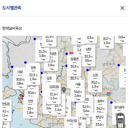
close
도시별관측
장남
판문점
30.7
℃
0.2
m/s
화현
29.4
동두천
℃
남면
-
현재날씨
육상
mm
파주
0.3
홈
m/s
포천
28.1
-
32.9
℃
mm
℃
30.9
℃
31.9
0.0
0.3
m/s
℃
m/s
-
양주
30.7
m/s
가
℃
-
0.1
-
mm
m/s
mm
-
mm
1.0
m/s
-
탄현
mm
32.9
-
2
℃
mm
남방
1.6
m/s
0
31.0
℃
-
파주금촌
mm
1.8
m/s
33.3
℃
-
장흥면
mm
0.5
m/s
31.2
℃
-
mm
2.9
m/s
30.3
℃
양촌
-
mm
창
-
m/s
은평
대곶
-
mm
32.3
노원
℃
-
김포
30.7
1.9
℃
30.0
m/s
℃
-
m/
-
0.2
30.2
m/s
mm
0.8
℃
m/s
서울
-
경서동
-
m
-
1.3
℃
mm
-
김포(공)
m/s
mm
-
-
m/s
mm
34.6
℃
30.6
-
℃
mm
31.6
℃
2.6
m/s
1.4
부천
m/s
2.3
구로
m/s
-
서초
mm
-
광명
mm
인천
송파*
-
mm
인천(공)
33.0
℃
33.7
℃
32.9
과천
경기광주
℃
34.0
0.4
33
34.2
m/s
℃
℃
℃
1.4
m/s
0.6
m/s
29.1
-
1.9
℃
mm
1.8
m/s
0.8
m/s
-
m/s
mm
-
30.4
29.4
mm
2.1
-
℃
℃
m/s
-
-
mm
무의도
mm
mm
분당구
1.4
-
1.1
m/s
m/s
mm
수리산길
-
-
mm
mm
8.5
의왕
33.6
℃
℃
0.7
m/s