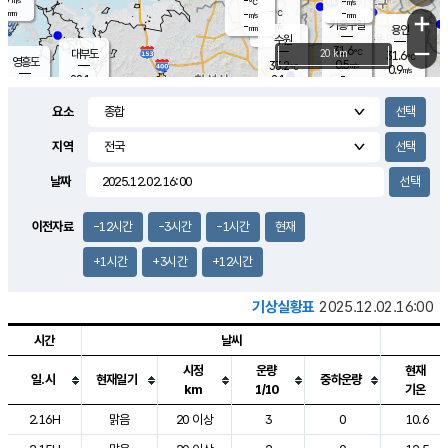
-
-
m/s
℃
-
-
-
mm
-
℃
mm
+
m/s
기흥구갈
-
-
m/s
mm
용인
-
수원
mm
−
31.6
℃
대부도
20 km
31.6
℃
영흥도
0.5
33.2
m/s
℃
0.9
m/s
-
mm
2.1
28.1
m/s
-
℃
mm
29.1
℃
-
오산
2.6
mm
m/s
2.8
m/s
-
mm
요소
-
mm
향남
29.6
℃
0.2
m/s
32.8
-
지역
℃
운평
mm
송탄
1.0
℃
m/s
-
s
mm
28.0
보
℃
날짜
33.5
℃
2.1
m/s
산
0.9
m/s
-
27.
mm
-
mm
0.2
℃
이전자료
-12시간
-3시간
-1시간
현재
-
m
/s
+1시간
+3시간
+12시간
기상실황표
2025.12.02.16:00
시간
날씨
시정
운량
현재
일.시
현재일기
중하운량
km
1/10
기온
도시별 기상실황표로 지점, 날씨, 기온, 강수, 바람, 기압등을 안내한 표입
2.16H
맑음
20 이상
3
0
10.6