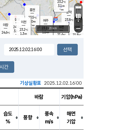
23.2
℃
강림
3.1
m/s
원주
-
흥천
mm
19.8
℃
문막
0.3
m/s
23.9
℃
23.5
-
℃
mm
+
1.9
설봉
m/s
23.8
℃
여주
2.0
m/s
이천
-
mm
3.0
m/s
-
마장
mm
신림
24.1
부론
-
귀래
−
℃
mm
23.1
20 km
℃
23.2
℃
3.5
m/s
1.5
24.6
m/s
℃
22.4
1.3
m/s
℃
-
21.6
21.8
mm
℃
-
℃
mm
3.3
m/s
-
0.7
mm
m/s
1.5
1.0
m/s
m/s
-
mm
-
백운
mm
-
-
mm
mm
백암
장호원
23.2
℃
1.6
m/s
21.9
℃
22.9
엄정
℃
-
mm
1.0
m/s
1.6
m/s
노은
-
mm
-
24.4
mm
℃
개
2시간
2.4
m/s
23.3
℃
-
mm
5
2.7
℃
m/s
-
m/s
mm
m
기상실황표
2025.12.02.16:00
바람
기압(hPa)
습도
풍속
해면
풍향
%
m/s
기압