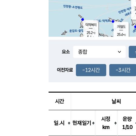
2
덕적북리
자월도
25.2
℃
25.6
℃
5.4
m/s
0.9
m/s
-
mm
-
mm
요소
풍도
25.7
덕적지도
2.4
m/
-
-12시간
-3시간
mm
이전자료
25.4
℃
대
2.7
m/s
-
mm
25.7
7.8
m
-
mm
시간
날씨
시정
운량
일.시
현재일기
km
1/10