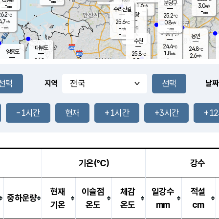
-
-
mm
무의도
mm
mm
분당구
1.6
-
3.0
m/s
m/s
mm
수리산길
-
-
mm
mm
6.2
의왕
25.2
℃
℃
4.7
25.6
m/s
0.8
m/s
℃
-
-
-
mm
-
℃
mm
m/s
기흥구갈
-
-
m/s
mm
용인
-
수원
mm
24.4
℃
대부도
24.8
℃
영흥도
1.8
25.8
m/s
℃
2.6
m/s
-
mm
2.7
24.8
m/s
-
℃
mm
26.8
℃
-
오산
3.3
mm
m/s
7.2
m/s
-
mm
-
mm
향남
24.8
℃
지역
날짜
1.3
m/s
-
-
℃
운평
mm
송탄
-
℃
m/s
-
s
mm
24.6
보
℃
25.1
-1시간
현재
+1시간
+3시간
+1
℃
2.0
m/s
산
0.2
m/s
-
21.
mm
-
mm
0.8
℃
-
m
/s
기온(℃)
강수
현재
이슬점
체감
일강수
적설
중하운량
기온
온도
온도
mm
cm