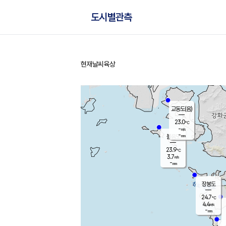
도시별관측
현재날씨
육상
홈
교동도(음)
23.0
℃
-
m/s
-
mm
볼음도
대연평
23.9
℃
3.7
m/s
25.6
℃
-
mm
2.6
m/s
-
mm
장봉도
24.7
℃
4.4
m/s
-
mm