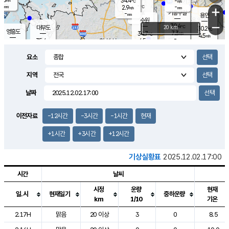
34.4
-
m/s
℃
-
-
-
mm
2.9
℃
mm
+
m/s
기흥구갈
-
-
m/s
mm
용인
-
수원
mm
−
30.4
℃
대부도
20 km
30.2
℃
영흥도
7.3
34.7
m/s
℃
4.5
m/s
-
mm
4.5
35.4
m/s
-
℃
mm
35.6
℃
-
오산
2.0
mm
m/s
2.8
m/s
-
mm
요소
-
mm
향남
29.2
℃
4.8
m/s
29.0
-
지역
℃
운평
mm
송탄
3.3
℃
m/s
-
s
mm
30.6
보
℃
날짜
27.8
℃
6.1
m/s
산
5.6
m/s
-
23.
mm
-
mm
1.0
℃
이전자료
-12시간
-3시간
-1시간
현재
1.0
/s
+1시간
+3시간
+12시간
기상실황표
2025.12.02.17:00
시간
날씨
시정
운량
현재
일.시
현재일기
중하운량
km
1/10
기온
도시별 기상실황표로 지점, 날씨, 기온, 강수, 바람, 기압등을 안내한 표입
2.17H
맑음
20 이상
3
0
8.5