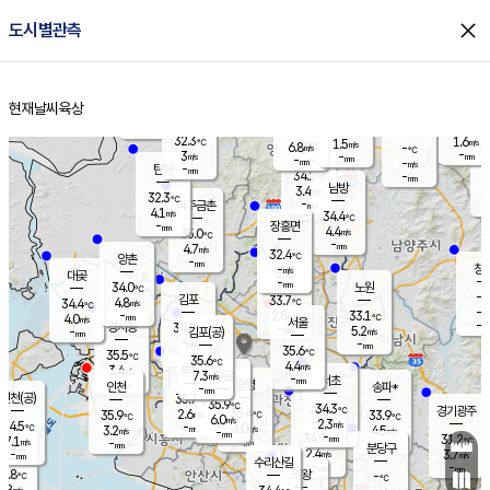
close
도시별관측
장남
판문점
31.7
℃
3.6
m/s
화현
31.8
동두천
℃
남면
-
현재날씨
육상
mm
파주
4.3
홈
m/s
포천
32.8
-
32.9
℃
mm
℃
31.7
℃
32.3
1.6
1.5
m/s
℃
m/s
6.8
양주
-
m/s
가
℃
-
3
-
mm
m/s
mm
-
mm
-
m/s
-
탄현
mm
34.2
-
3
℃
mm
남방
3.4
m/s
3
32.3
℃
-
파주금촌
mm
4.1
m/s
34.4
℃
-
장흥면
mm
4.4
m/s
35.0
℃
-
mm
4.7
m/s
32.4
℃
양촌
-
mm
창
-
m/s
은평
대곶
-
mm
34.0
노원
℃
-
김포
33.7
4.8
℃
34.4
m/s
℃
-
m/
-
2.8
33.1
m/s
mm
4.0
℃
m/s
서울
-
경서동
34.8
m
-
5.2
℃
mm
-
김포(공)
m/s
mm
-
-
m/s
mm
35.6
℃
35.5
-
℃
mm
35.6
℃
4.4
m/s
3.4
부천
m/s
7.3
구로
m/s
-
서초
mm
-
광명
mm
인천
송파*
-
mm
인천(공)
35.7
℃
35.9
℃
34.3
과천
경기광주
℃
35.4
2.6
35.9
33.9
m/s
℃
℃
℃
6.0
m/s
2.3
m/s
34.5
-
3.0
℃
mm
3.2
m/s
4.5
m/s
-
m/s
mm
-
34.9
31.2
mm
7.1
-
℃
℃
m/s
-
-
mm
무의도
mm
mm
분당구
2.4
-
3.7
m/s
m/s
mm
수리산길
-
-
mm
mm
3.8
의왕
-
℃
℃
3.8
m/s