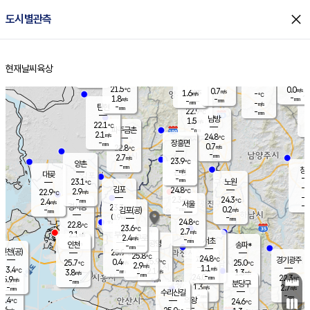
close
도시별관측
장남
판문점
22.3
℃
1.0
m/s
화현
22.5
동두천
℃
남면
-
현재날씨
육상
mm
파주
2.6
홈
m/s
포천
20.4
-
22
℃
mm
℃
22.7
℃
21.5
0.0
0.7
m/s
℃
m/s
1.6
양주
-
m/s
가
℃
-
1.8
-
mm
m/s
mm
-
mm
-
m/s
-
탄현
mm
22.9
-
2
℃
mm
남방
1.5
m/s
1
22.1
℃
-
파주금촌
mm
2.1
m/s
24.8
℃
-
장흥면
mm
0.7
m/s
22.8
℃
-
mm
2.7
m/s
23.9
℃
양촌
-
mm
창
-
m/s
은평
대곶
-
mm
23.1
노원
℃
-
김포
24.8
2.9
℃
22.9
m/s
℃
-
m/
-
2.3
24.3
m/s
mm
2.4
℃
m/s
서울
-
경서동
23.3
m
-
0.2
℃
mm
-
김포(공)
m/s
mm
0.9
-
m/s
mm
24.8
℃
22.8
-
℃
mm
23.6
℃
2.7
m/s
2.1
부천
m/s
2.4
구로
m/s
-
서초
mm
-
광명
mm
인천
송파*
-
mm
인천(공)
25.9
℃
25.8
℃
24.8
과천
경기광주
℃
25.9
0.4
25.7
25.0
m/s
℃
℃
℃
2.9
m/s
1.1
m/s
23.4
-
2.1
℃
mm
3.8
m/s
1.3
m/s
-
m/s
mm
-
24.0
22.3
mm
5.9
-
℃
℃
m/s
-
-
mm
무의도
mm
mm
분당구
1.3
-
2.7
m/s
m/s
mm
수리산길
-
-
mm
mm
3.4
의왕
24.6
℃
℃
2.6
m/s