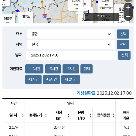
25.0
1.3
m/s
℃
-
-
-
mm
-
℃
mm
+
m/s
기흥구갈
-
-
m/s
mm
용인
-
수원
mm
−
23.5
℃
대부도
20 km
23.7
℃
영흥도
2.0
24.6
m/s
℃
1.1
m/s
-
mm
3.1
23.7
m/s
-
℃
mm
25.9
℃
-
오산
2.5
mm
m/s
7.5
m/s
-
mm
요소
-
mm
향남
24.2
℃
2.1
m/s
24.9
-
지역
℃
운평
mm
송탄
-
℃
m/s
-
s
mm
23.2
보
℃
날짜
24.1
℃
1.8
m/s
산
0.0
m/s
-
20.
mm
-
mm
0.7
℃
이전자료
-12시간
-3시간
-1시간
현재
-
m
/s
+1시간
+3시간
+12시간
기상실황표
2025.12.02.17:00
시간
날씨
시정
운량
현재
일.시
현재일기
중하운량
km
1/10
기온
도시별 기상실황표로 지점, 날씨, 기온, 강수, 바람, 기압등을 안내한 표입
2.17H
20 이상
9.3