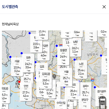
close
도시별관측
장남
판문점
22.8
℃
2.6
m/s
화현
22.4
동두천
℃
남면
-
현재날씨
육상
mm
파주
3.2
홈
m/s
포천
22.0
-
22.2
℃
mm
℃
22.6
℃
21.9
0.2
0.6
m/s
℃
m/s
-
양주
-
m/s
가
℃
-
1.6
-
mm
m/s
mm
-
mm
-
m/s
-
탄현
mm
23.1
-
2
℃
mm
남방
1.5
m/s
0
22.5
℃
-
파주금촌
mm
2.8
m/s
26.2
℃
-
장흥면
mm
1.1
m/s
24.0
℃
-
mm
4.0
m/s
24.9
℃
양촌
-
mm
창
-
m/s
은평
대곶
-
mm
24.2
노원
℃
-
김포
25.9
3.5
℃
23.9
m/s
℃
-
m/
-
2.9
25.4
m/s
mm
3.2
℃
m/s
서울
-
경서동
25.9
m
-
2.1
℃
mm
-
김포(공)
m/s
mm
0.5
-
m/s
mm
25.7
℃
25.7
-
℃
mm
26.5
℃
4
m/s
2.0
부천
m/s
5.3
구로
m/s
-
서초
mm
-
광명
mm
인천
송파*
-
mm
인천(공)
27.1
℃
27.2
℃
25.6
과천
경기광주
℃
27.0
0.6
27.3
25.7
m/s
℃
℃
℃
5.0
m/s
2.1
m/s
25.3
-
2.3
℃
mm
4.1
m/s
3.6
m/s
-
m/s
mm
-
25.4
23.4
mm
6.2
-
℃
℃
m/s
-
-
mm
무의도
mm
mm
분당구
1.8
-
2.9
m/s
m/s
mm
수리산길
-
-
mm
mm
6.8
의왕
-
℃
℃
3.1
m/s