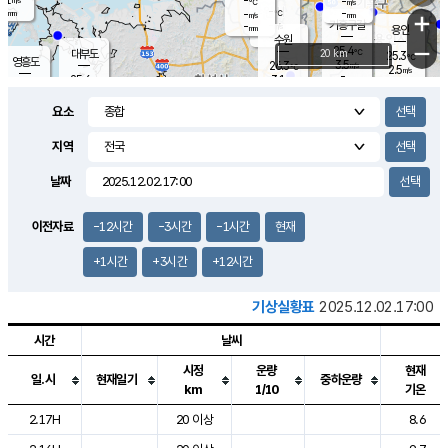
-
-
m/s
℃
-
-
-
mm
-
℃
mm
+
m/s
기흥구갈
-
-
m/s
mm
용인
-
수원
mm
−
25.4
℃
대부도
20 km
25.3
℃
영흥도
3.5
26.3
m/s
℃
2.5
m/s
-
mm
3.1
25.6
m/s
-
℃
mm
27.4
℃
-
오산
3.6
mm
m/s
7.7
m/s
-
mm
요소
-
mm
향남
25.4
℃
1.8
m/s
26.9
-
지역
℃
운평
mm
송탄
-
℃
m/s
-
s
mm
25.3
보
℃
날짜
25.6
℃
2.5
m/s
산
1.2
m/s
-
-
mm
-
mm
-
m
℃
이전자료
-12시간
-3시간
-1시간
현재
-
m
/s
+1시간
+3시간
+12시간
기상실황표
2025.12.02.17:00
시간
날씨
시정
운량
현재
일.시
현재일기
중하운량
km
1/10
기온
도시별 기상실황표로 지점, 날씨, 기온, 강수, 바람, 기압등을 안내한 표입
2.17H
20 이상
8.6