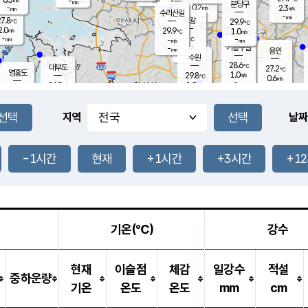
-
-
mm
무의도
mm
mm
분당구
0.2
-
2.3
m/s
m/s
mm
수리산길
-
-
mm
mm
7.8
의왕
29.9
℃
℃
2.0
29.9
m/s
1.0
m/s
℃
-
-
-
mm
-
℃
mm
m/s
기흥구갈
-
-
m/s
mm
용인
-
수원
mm
28.6
℃
대부도
27.2
℃
영흥도
1.0
29.8
m/s
℃
0.6
m/s
-
mm
1.9
26.8
m/s
-
℃
mm
28.9
℃
-
오산
0.4
mm
m/s
2.1
m/s
-
mm
-
mm
향남
28.3
℃
지역
날짜
0.8
m/s
30.4
-
℃
운평
mm
송탄
0.3
℃
m/s
-
s
mm
27.5
보
℃
30.3
-1시간
현재
+1시간
+3시간
+1
℃
1.0
m/s
산
0.5
m/s
-
25.
mm
-
mm
0.1
℃
-
m
/s
기온(℃)
강수
현재
이슬점
체감
일강수
적설
중하운량
기온
온도
온도
mm
cm