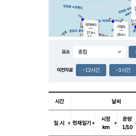
2
덕적북리
자월도
27.6
℃
28.4
℃
2.0
m/s
3.4
m/s
-
mm
-
mm
요소
풍도
28.4
덕적지도
0.4
m/
-
-12시간
-3시간
mm
이전자료
29.0
℃
대
2.0
m/s
-
mm
26.4
0.0
m
-
mm
시간
날씨
시정
운량
일.시
현재일기
km
1/10