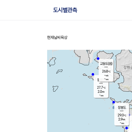
도시별관측
현재날씨
육상
홈
교동도(음)
26.8
℃
-
m/s
-
mm
볼음도
대연평
27.7
℃
2.0
m/s
29.2
℃
-
mm
1.1
m/s
-
mm
장봉도
29.0
℃
2.9
m/s
-
mm