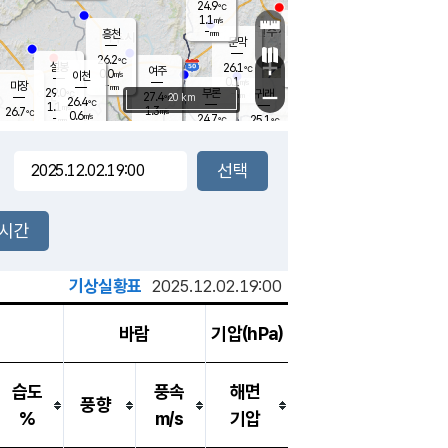
24.9
℃
강림
1.1
m/s
원주
-
흥천
mm
22.7
℃
문막
0.3
m/s
28.1
℃
26.2
-
℃
mm
+
0.9
설봉
m/s
26.1
℃
여주
0.0
m/s
이천
-
mm
0.1
m/s
-
마장
mm
신림
29.0
부론
-
귀래
−
℃
mm
27.4
20 km
℃
26.4
℃
1.1
m/s
1.3
26.7
m/s
℃
22.8
0.6
m/s
℃
-
24.7
25.1
mm
℃
-
℃
mm
0.4
m/s
-
0.4
mm
m/s
0.0
0.8
m/s
m/s
-
mm
-
백운
mm
-
-
mm
mm
백암
장호원
23.9
℃
0.4
m/s
24.3
℃
26.6
엄정
℃
-
mm
0.0
m/s
0.5
m/s
노은
-
mm
-
25.5
mm
℃
개
2시간
0.2
m/s
24.7
℃
-
mm
3
0.5
℃
m/s
-
m/s
mm
m
기상실황표
2025.12.02.19:00
바람
기압(hPa)
습도
풍속
해면
풍향
%
m/s
기압