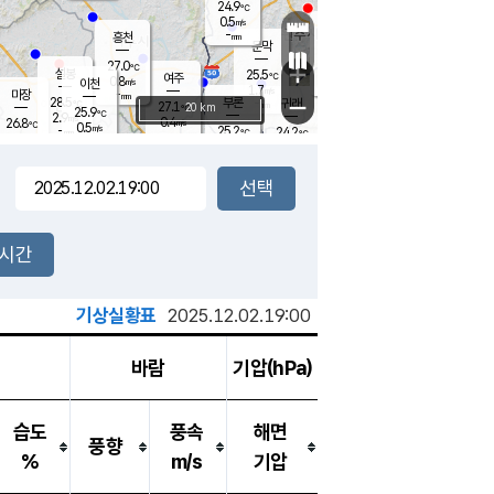
24.9
℃
강림
0.5
m/s
원주
-
흥천
mm
22.2
℃
문막
0.3
m/s
27.5
℃
27.0
-
℃
mm
+
1
설봉
m/s
25.5
℃
여주
0.8
m/s
이천
-
mm
1.7
m/s
-
마장
mm
신림
28.5
부론
-
귀래
−
℃
mm
27.1
20 km
℃
25.9
℃
2.9
m/s
0.4
26.8
m/s
℃
22.7
0.5
m/s
℃
-
25.2
24.2
mm
℃
-
℃
mm
0.2
m/s
-
0.4
mm
m/s
2.3
0.4
m/s
m/s
-
mm
-
백운
mm
-
-
mm
mm
백암
장호원
23.2
℃
0.4
m/s
24.6
℃
25.9
엄정
℃
-
mm
0.6
m/s
0.8
m/s
노은
-
mm
-
24.7
mm
℃
개
2시간
0.2
m/s
25.2
℃
-
mm
4
0.9
℃
m/s
-
m/s
mm
m
기상실황표
2025.12.02.19:00
바람
기압(hPa)
습도
풍속
해면
풍향
%
m/s
기압