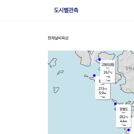
도시별관측
현재날씨
육상
홈
교동도(음)
26.7
℃
-
m/s
-
mm
볼음도
대연평
27.5
℃
5.9
m/s
28.6
℃
-
mm
1.2
m/s
-
mm
장봉도
28.2
℃
4.4
m/s
-
mm