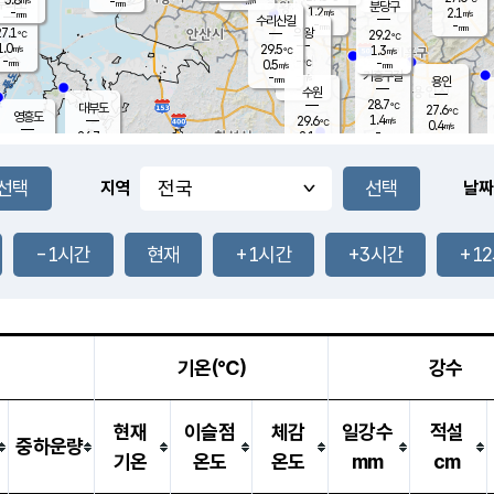
-
-
mm
무의도
mm
mm
분당구
1.2
-
2.1
m/s
m/s
mm
수리산길
-
-
mm
mm
7.1
의왕
29.2
℃
℃
1.0
29.5
m/s
1.3
m/s
℃
-
-
-
mm
0.5
℃
mm
m/s
기흥구갈
-
-
m/s
mm
용인
-
수원
mm
28.7
℃
대부도
27.6
℃
영흥도
1.4
29.6
m/s
℃
0.4
m/s
-
mm
2.1
26.7
m/s
-
℃
mm
29.0
℃
-
오산
0.8
mm
m/s
3.4
m/s
-
mm
-
mm
향남
28.5
℃
지역
날짜
1.4
m/s
-
-
℃
운평
mm
송탄
-
℃
m/s
-
s
mm
27.8
보
℃
29.2
-1시간
현재
+1시간
+3시간
+1
℃
1.4
m/s
산
1.3
m/s
-
25.
mm
-
mm
0.1
℃
-
m
/s
기온(℃)
강수
현재
이슬점
체감
일강수
적설
중하운량
기온
온도
온도
mm
cm