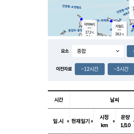
2
덕적북리
자월도
27.2
℃
28.1
℃
2.4
m/s
2.9
m/s
-
mm
-
mm
요소
풍도
28.4
덕적지도
1.3
m/
-
-12시간
-3시간
mm
이전자료
27.9
℃
대
2.0
m/s
-
mm
29.8
6.3
m
-
mm
시간
날씨
시정
운량
일.시
현재일기
km
1/10