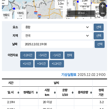
25.5
1.0
m/s
℃
-
-
-
mm
1.0
℃
mm
+
m/s
기흥구갈
-
-
m/s
mm
용인
-
수원
mm
−
24.2
℃
대부도
20 km
24.5
℃
영흥도
2.0
25.4
m/s
℃
1.7
m/s
-
mm
2.7
24.3
m/s
-
℃
mm
26.5
℃
-
오산
2.8
mm
m/s
6.2
m/s
-
mm
요소
-
mm
향남
24.7
℃
1.8
m/s
25.7
-
지역
℃
운평
mm
송탄
1.6
℃
m/s
-
s
mm
24.2
보
℃
날짜
24.8
℃
1.6
m/s
산
0.3
m/s
-
21.
mm
-
mm
0.8
℃
이전자료
-12시간
-3시간
-1시간
현재
-
m
/s
+1시간
+3시간
+12시간
기상실황표
2025.12.02.19:00
시간
날씨
시정
운량
현재
일.시
현재일기
중하운량
km
1/10
기온
도시별 기상실황표로 지점, 날씨, 기온, 강수, 바람, 기압등을 안내한 표입
2.19H
20 이상
3.2