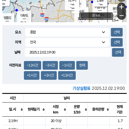
31.9
1.4
m/s
℃
-
-
-
mm
-
℃
mm
+
m/s
기흥구갈
-
-
m/s
mm
용인
-
수원
mm
−
32.6
℃
대부도
20 km
31.6
℃
영흥도
2.7
31.9
m/s
℃
2.5
m/s
-
mm
4.3
31.3
m/s
-
℃
mm
31.3
℃
-
오산
3.9
mm
m/s
5.1
m/s
-
mm
요소
-
mm
향남
31.1
℃
2.8
m/s
32.1
-
지역
℃
운평
mm
송탄
-
℃
m/s
-
s
mm
31.1
보
℃
날짜
31.9
℃
3.3
m/s
산
1.7
m/s
-
29.
mm
-
mm
1.4
℃
이전자료
-12시간
-3시간
-1시간
현재
-
m
/s
+1시간
+3시간
+12시간
기상실황표
2025.12.02.19:00
시간
날씨
시정
운량
현재
일.시
현재일기
중하운량
km
1/10
기온
도시별 기상실황표로 지점, 날씨, 기온, 강수, 바람, 기압등을 안내한 표입
2.19H
20 이상
1.7