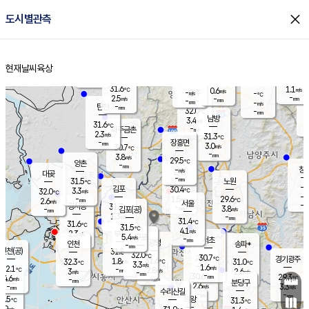
close
도시별관측
장남
판문점
30.1
℃
2.8
m/s
화현
30.7
동두천
℃
남면
-
현재날씨
육상
mm
파주
2.7
홈
m/s
포천
30.2
-
30.4
℃
mm
℃
30.3
℃
31.6
1.1
0.6
m/s
℃
m/s
-
양주
-
m/s
가
℃
-
2.5
-
mm
m/s
mm
-
mm
-
m/s
-
탄현
mm
32.0
-
2
℃
mm
남방
3.4
m/s
1
31.6
℃
-
파주금촌
mm
2.3
m/s
31.3
℃
-
장흥면
mm
3.0
m/s
30.7
℃
-
mm
3.8
m/s
29.5
℃
양촌
-
mm
창
-
m/s
은평
대곶
-
mm
31.5
노원
℃
-
김포
30.4
3.3
℃
32.0
m/s
℃
-
m/
-
1.5
29.6
m/s
mm
2.6
℃
m/s
서울
-
경서동
31.7
m
-
3.8
℃
mm
-
김포(공)
m/s
mm
1.3
-
m/s
mm
31.4
℃
31.6
-
℃
mm
31.5
℃
4.1
m/s
2.3
부천
m/s
5.4
구로
m/s
-
서초
mm
-
광명
mm
인천
송파*
-
mm
인천(공)
31.8
℃
32.0
℃
30.7
과천
경기광주
℃
31.6
1.8
32.3
31.0
m/s
℃
℃
℃
3.3
m/s
1.6
m/s
32.1
-
2.8
℃
mm
3
m/s
2.6
m/s
-
m/s
mm
-
30.6
29.3
mm
4.6
-
℃
℃
m/s
-
-
mm
무의도
mm
mm
분당구
2.6
-
3.3
m/s
m/s
mm
수리산길
-
-
mm
mm
0.5
의왕
31.3
℃
℃
2.9
m/s