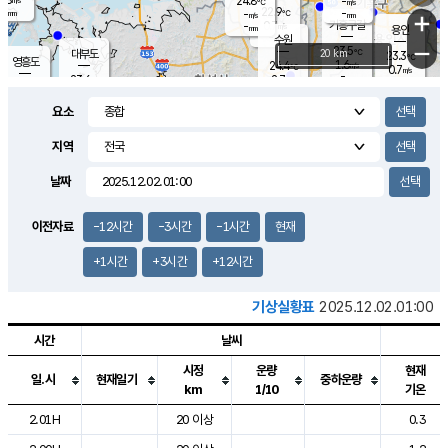
24.8
-
m/s
℃
-
22.9
-
mm
-
℃
mm
+
m/s
기흥구갈
0.7
-
m/s
mm
용인
-
수원
mm
−
23.5
℃
대부도
20 km
23.3
℃
영흥도
1.6
24.4
m/s
℃
0.7
m/s
-
mm
2.7
23.6
m/s
-
℃
mm
25.7
℃
-
오산
2.5
mm
m/s
5.4
m/s
-
mm
요소
-
mm
향남
23.2
℃
1.3
m/s
-
-
지역
℃
운평
mm
송탄
-
℃
m/s
-
s
mm
23.2
보
℃
날짜
23.7
℃
1.8
m/s
산
0.1
m/s
-
19.
mm
-
mm
0.2
℃
이전자료
-12시간
-3시간
-1시간
현재
-
m
/s
+1시간
+3시간
+12시간
기상실황표
2025.12.02.01:00
시간
날씨
시정
운량
현재
일.시
현재일기
중하운량
km
1/10
기온
도시별 기상실황표로 지점, 날씨, 기온, 강수, 바람, 기압등을 안내한 표입
2.01H
20 이상
0.3