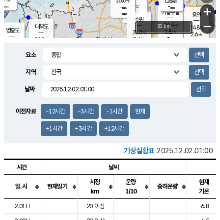
25.6
0.8
m/s
℃
-
-
-
mm
-
℃
mm
+
m/s
기흥구갈
-
-
m/s
mm
용인
-
수원
mm
−
24.4
℃
대부도
20 km
24.8
℃
영흥도
1.8
25.8
m/s
℃
2.6
m/s
-
mm
2.7
24.8
m/s
-
℃
mm
26.8
℃
-
오산
3.3
mm
m/s
7.2
m/s
-
mm
요소
-
mm
향남
24.8
℃
1.3
m/s
-
-
지역
℃
운평
mm
송탄
-
℃
m/s
-
s
mm
24.6
보
℃
날짜
25.1
℃
2.0
m/s
산
0.2
m/s
-
21.
mm
-
mm
0.8
℃
이전자료
-12시간
-3시간
-1시간
현재
-
m
/s
+1시간
+3시간
+12시간
기상실황표
2025.12.02.01:00
시간
날씨
시정
운량
현재
일.시
현재일기
중하운량
km
1/10
기온
도시별 기상실황표로 지점, 날씨, 기온, 강수, 바람, 기압등을 안내한 표입
2.01H
20 이상
6.8