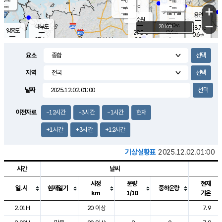
-
-
m/s
℃
-
-
-
mm
-
℃
mm
+
m/s
기흥구갈
-
-
m/s
mm
용인
-
수원
mm
−
30.0
℃
대부도
20 km
28.7
℃
영흥도
0.3
29.5
m/s
℃
0.6
m/s
-
mm
0.9
27.4
m/s
-
℃
mm
28.6
℃
-
오산
0.8
mm
m/s
0.6
m/s
-
mm
요소
-
mm
향남
27.4
℃
0.2
m/s
30.8
-
지역
℃
운평
mm
송탄
0.2
℃
m/s
-
s
mm
27.2
보
℃
날짜
30.8
℃
0.8
m/s
산
1.4
m/s
-
24.
mm
-
mm
0.0
℃
이전자료
-12시간
-3시간
-1시간
현재
-
m
/s
+1시간
+3시간
+12시간
기상실황표
2025.12.02.01:00
시간
날씨
시정
운량
현재
일.시
현재일기
중하운량
km
1/10
기온
도시별 기상실황표로 지점, 날씨, 기온, 강수, 바람, 기압등을 안내한 표입
2.01H
20 이상
7.9