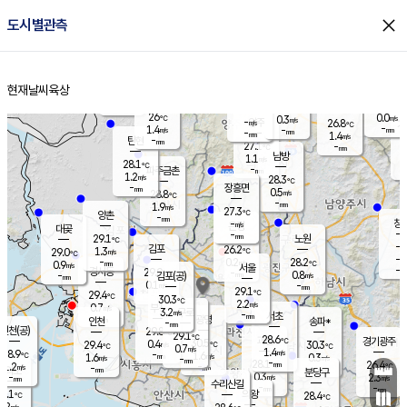
close
도시별관측
장남
판문점
26.7
℃
0.7
m/s
화현
26.7
동두천
℃
남면
-
현재날씨
육상
mm
파주
1.6
홈
m/s
포천
23.8
-
25.8
℃
mm
℃
27.8
℃
26
0.0
0.3
m/s
℃
m/s
-
양주
26.8
m/s
가
℃
-
1.4
-
mm
m/s
mm
-
mm
1.4
m/s
-
탄현
mm
27.1
-
2
℃
mm
남방
1.1
m/s
0
28.1
℃
-
파주금촌
mm
1.2
m/s
28.3
℃
-
장흥면
mm
0.5
m/s
28.8
℃
-
mm
1.9
m/s
27.3
℃
양촌
-
mm
창
-
m/s
은평
대곶
-
mm
29.1
노원
℃
-
김포
26.2
1.3
℃
29.0
m/s
℃
-
m/
-
0.2
28.2
m/s
mm
0.9
℃
m/s
서울
-
경서동
29.0
m
-
0.8
℃
mm
-
김포(공)
m/s
mm
0.1
-
m/s
mm
29.1
℃
29.4
-
℃
mm
30.3
℃
2.2
m/s
0.7
부천
m/s
3.2
구로
m/s
-
서초
mm
-
광명
mm
인천
송파*
-
mm
인천(공)
29.8
℃
29.1
℃
28.6
과천
경기광주
℃
30.5
0.4
29.4
30.3
m/s
℃
℃
℃
0.7
m/s
1.4
m/s
28.9
-
1.6
℃
mm
1.6
m/s
0.3
m/s
-
m/s
mm
-
28.1
26.4
mm
1.2
-
℃
℃
m/s
-
-
mm
무의도
mm
mm
분당구
0.3
-
2.3
m/s
m/s
mm
수리산길
-
-
mm
mm
8.1
의왕
28.4
℃
℃
0.2
m/s