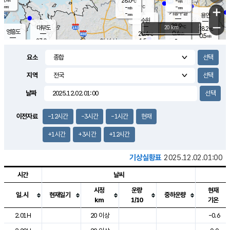
28.6
-
m/s
℃
-
-
-
mm
-
℃
mm
+
m/s
기흥구갈
-
-
m/s
mm
용인
-
수원
mm
−
28.9
℃
대부도
20 km
28.2
℃
영흥도
0.4
28.4
m/s
℃
0.5
m/s
-
mm
1.5
27.0
m/s
-
℃
mm
27.6
℃
-
오산
0.9
mm
m/s
2.6
m/s
-
mm
요소
-
mm
향남
27.9
℃
0.9
m/s
28.7
-
지역
℃
운평
mm
송탄
1.1
℃
m/s
-
s
mm
28.0
보
℃
날짜
28.3
℃
1.5
m/s
산
1.8
m/s
-
24.
mm
-
mm
0.0
℃
이전자료
-12시간
-3시간
-1시간
현재
-
m
/s
+1시간
+3시간
+12시간
기상실황표
2025.12.02.01:00
시간
날씨
시정
운량
현재
일.시
현재일기
중하운량
km
1/10
기온
도시별 기상실황표로 지점, 날씨, 기온, 강수, 바람, 기압등을 안내한 표입
2.01H
20 이상
-0.6