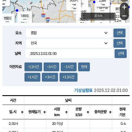
30.6
1.8
m/s
℃
-
-
-
mm
-
℃
mm
+
m/s
기흥구갈
-
-
m/s
mm
용인
-
수원
mm
−
-
℃
대부도
20 km
32.1
℃
영흥도
-
30.3
m/s
℃
2.2
m/s
-
mm
3.2
30.4
m/s
-
℃
mm
30.7
℃
-
오산
3.9
mm
m/s
5.9
m/s
-
mm
요소
-
mm
향남
30.4
℃
2.8
m/s
30.7
-
지역
℃
운평
mm
송탄
-
℃
m/s
-
s
mm
29.8
보
℃
날짜
30.9
℃
3.9
m/s
산
1.4
m/s
-
28.
mm
-
mm
1.2
℃
이전자료
-12시간
-3시간
-1시간
현재
-
m
/s
+1시간
+3시간
+12시간
기상실황표
2025.12.02.01:00
시간
날씨
시정
운량
현재
일.시
현재일기
중하운량
km
1/10
기온
도시별 기상실황표로 지점, 날씨, 기온, 강수, 바람, 기압등을 안내한 표입
2.01H
20 이상
0.4