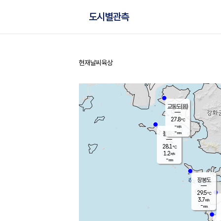
도시별관측
현재날씨
육상
홈
교동도(음)
27.8
℃
-
m/s
-
mm
볼음도
대연평
28.1
℃
1.2
m/s
29.8
℃
-
mm
2.0
m/s
-
mm
장봉도
29.5
℃
3.7
m/s
-
mm