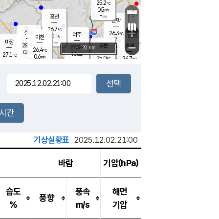
25.2
℃
강림
0.5
m/s
원주
-
흥천
mm
23.0
℃
문막
0.3
m/s
28.1
℃
26.7
-
℃
mm
+
0.9
설봉
m/s
26.3
℃
여주
0.1
m/s
이천
-
mm
1.7
m/s
-
마장
mm
신림
28.9
부론
-
귀래
−
℃
mm
27.3
20 km
℃
26.4
℃
0.5
m/s
1.5
27.1
m/s
℃
23.1
0.6
m/s
℃
-
25.0
24.7
mm
℃
-
℃
mm
0.1
m/s
-
0.3
mm
m/s
0.0
0.1
m/s
m/s
-
mm
-
백운
mm
-
-
mm
mm
백암
장호원
23.9
℃
0.2
m/s
24.4
℃
27.4
엄정
℃
-
mm
0.0
m/s
1.1
m/s
노은
-
mm
-
25.6
mm
℃
개
2시간
0.8
m/s
25.1
℃
-
mm
0.0
℃
m/s
-
/s
mm
m
기상실황표
2025.12.02.21:00
바람
기압(hPa)
습도
풍속
해면
풍향
%
m/s
기압