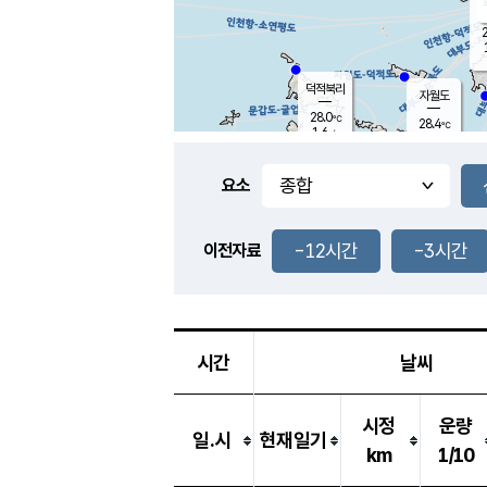
2
덕적북리
자월도
28.0
℃
28.4
℃
1.6
m/s
2.6
m/s
-
mm
-
mm
요소
풍도
27.8
덕적지도
0.7
m/
-
-12시간
-3시간
mm
이전자료
28.2
℃
대
3.4
m/s
-
mm
27.4
0.0
m
-
mm
시간
날씨
시정
운량
일.시
현재일기
km
1/10