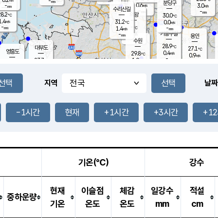
-
-
mm
무의도
mm
mm
분당구
0.6
-
3.0
m/s
m/s
mm
수리산길
-
-
mm
mm
8.2
의왕
30.0
℃
℃
1.4
31.2
m/s
0.0
m/s
℃
-
-
-
mm
1.4
℃
mm
m/s
기흥구갈
-
-
m/s
mm
용인
-
수원
mm
28.9
℃
대부도
27.1
℃
영흥도
0.4
29.8
m/s
℃
0.9
m/s
-
mm
1.9
27.7
m/s
-
℃
mm
29.6
℃
-
오산
0.3
mm
m/s
4.1
m/s
-
mm
-
mm
향남
26.1
℃
지역
날짜
0.6
m/s
29.9
-
℃
운평
mm
송탄
-
℃
m/s
-
s
mm
27.6
보
℃
29.3
-1시간
현재
+1시간
+3시간
+1
℃
1.8
m/s
산
0.6
m/s
-
-
mm
-
mm
-
m
℃
-
m
/s
기온(℃)
강수
현재
이슬점
체감
일강수
적설
중하운량
기온
온도
온도
mm
cm