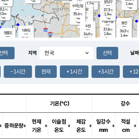
-
-
mm
무의도
mm
mm
분당구
1.2
-
1.4
m/s
m/s
mm
수리산길
-
-
mm
mm
5.1
의왕
37.3
℃
℃
2.0
35.6
m/s
1.9
m/s
℃
-
-
-
mm
-
℃
mm
m/s
기흥구갈
-
-
m/s
mm
용인
-
수원
mm
37.8
℃
대부도
36.3
℃
영흥도
1.8
34.9
m/s
℃
1.4
m/s
-
mm
2.1
34.8
m/s
-
℃
mm
31.7
℃
-
오산
2.1
mm
m/s
1.0
m/s
-
mm
-
mm
향남
35.7
℃
지역
날짜
1.2
m/s
36.2
-
℃
운평
mm
송탄
1.0
℃
m/s
-
s
mm
34.7
보
℃
36.5
-1시간
현재
+1시간
+3시간
+1
℃
1.9
m/s
산
1.4
m/s
-
34.
mm
-
mm
1.4
℃
-
m
/s
기온(℃)
강수
현재
이슬점
체감
일강수
적설
중하운량
기온
온도
온도
mm
cm