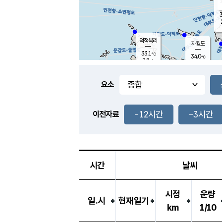
3
덕적북리
자월도
33.1
℃
34.0
℃
2.8
m/s
1.1
m/s
-
mm
-
mm
요소
풍도
30.7
덕적지도
1.4
m/
-
-12시간
-3시간
mm
이전자료
32.7
℃
대
0.6
m/s
-
mm
34.2
1.8
m
-
mm
시간
날씨
시정
운량
일.시
현재일기
km
1/10