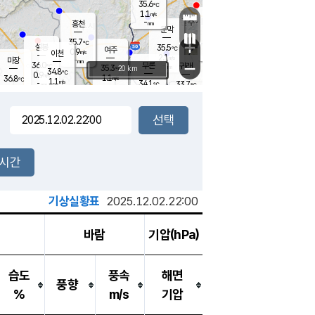
35.6
℃
강림
1.1
m/s
원주
-
흥천
mm
34.6
℃
문막
1.1
m/s
35.4
℃
35.7
-
℃
mm
+
2
설봉
m/s
35.5
℃
여주
0.9
m/s
이천
-
mm
2.1
m/s
-
마장
mm
신림
36.0
부론
-
귀래
−
℃
mm
35.3
20 km
℃
34.8
℃
0.9
m/s
1.1
36.8
m/s
℃
34.3
1.1
m/s
℃
-
34.1
33.7
mm
℃
-
℃
mm
1.2
m/s
-
1.5
mm
m/s
2.3
1.3
m/s
m/s
-
mm
-
백운
mm
-
-
mm
mm
백암
장호원
35.5
℃
1.7
m/s
34.7
℃
35.1
엄정
℃
-
mm
1.4
m/s
2.3
m/s
노은
-
mm
-
35.3
mm
℃
개
2시간
1.1
m/s
34.7
℃
-
mm
1
1.8
℃
m/s
-
m/s
mm
m
기상실황표
2025.12.02.22:00
바람
기압(hPa)
습도
풍속
해면
풍향
%
m/s
기압