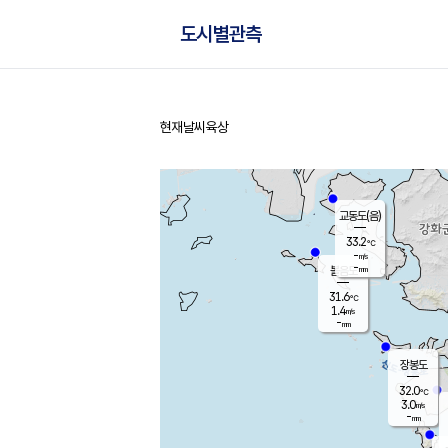
도시별관측
현재날씨
육상
홈
교동도(음)
33.2
℃
-
m/s
-
mm
볼음도
대연평
31.6
℃
1.4
m/s
32.7
℃
-
mm
1.7
m/s
-
mm
장봉도
32.0
℃
3.0
m/s
-
mm