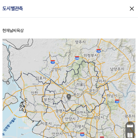
close
도시별관측
현재날씨
육상
홈