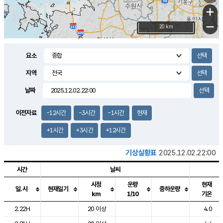
+
−
20 km
요소
지역
날짜
이전자료
-12시간
-3시간
-1시간
현재
+1시간
+3시간
+12시간
기상실황표
2025.12.02.22:00
시간
날씨
시정
운량
현재
일.시
현재일기
중하운량
km
1/10
기온
도시별 기상실황표로 지점, 날씨, 기온, 강수, 바람, 기압등을 안내한 표입
2.22H
20 이상
4.0