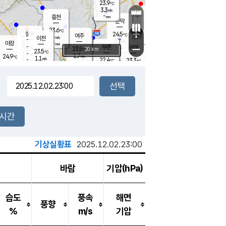
23.9
℃
강림
3.3
m/s
원주
-
흥천
mm
20.2
℃
문막
0.1
m/s
24.6
℃
23.6
-
℃
mm
+
3.6
설봉
m/s
24.5
℃
여주
-
m/s
이천
-
mm
3.7
m/s
-
마장
mm
신림
-
부론
-
귀래
−
℃
mm
23.5
20 km
℃
23.5
℃
-
m/s
1.7
24.9
m/s
℃
22.8
1.1
m/s
℃
-
22.4
23.3
mm
℃
-
℃
mm
2.9
m/s
-
1.1
mm
m/s
2.1
2.5
m/s
m/s
-
mm
-
백운
mm
-
-
mm
mm
백암
장호원
23.5
℃
1.0
m/s
22.2
℃
23.6
엄정
℃
-
mm
2.2
m/s
2.2
m/s
노은
-
mm
-
24.9
mm
℃
개
2시간
3.5
m/s
23.7
℃
-
mm
2.7
℃
m/s
-
/s
mm
m
기상실황표
2025.12.02.23:00
바람
기압(hPa)
습도
풍속
해면
풍향
%
m/s
기압