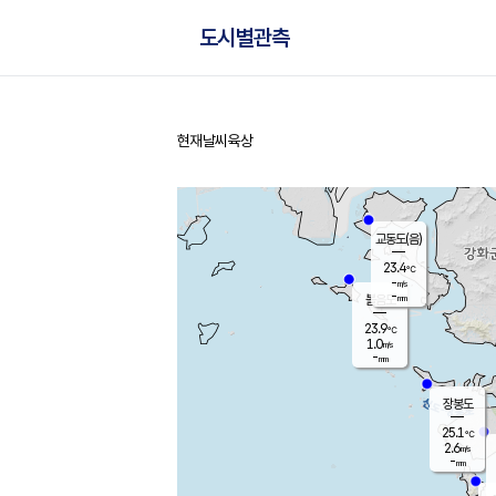
도시별관측
현재날씨
육상
홈
교동도(음)
23.4
℃
-
m/s
-
mm
볼음도
대연평
23.9
℃
1.0
m/s
25.7
℃
-
mm
2.4
m/s
-
mm
장봉도
25.1
℃
2.6
m/s
-
mm