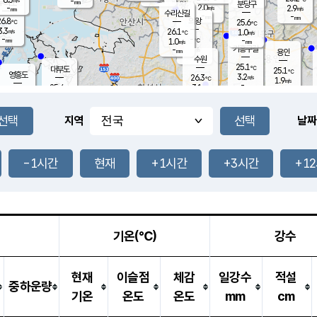
-
-
mm
무의도
mm
mm
분당구
2.0
-
2.9
m/s
m/s
mm
수리산길
-
-
mm
mm
6.8
의왕
25.6
℃
℃
3.3
26.1
m/s
1.0
m/s
℃
-
-
-
mm
1.0
℃
mm
m/s
기흥구갈
-
-
m/s
mm
용인
-
수원
mm
25.1
℃
대부도
25.1
℃
영흥도
3.2
26.3
m/s
℃
1.9
m/s
-
mm
3.1
25.4
m/s
-
℃
mm
27.1
℃
-
오산
3.5
mm
m/s
7.1
m/s
-
mm
-
mm
향남
25.3
℃
지역
날짜
2.1
m/s
26.5
-
℃
운평
mm
송탄
1.5
℃
m/s
-
s
mm
25.0
보
℃
25.3
-1시간
현재
+1시간
+3시간
+1
℃
2.9
m/s
산
0.5
m/s
-
-
mm
-
mm
-
m
℃
-
m
/s
기온(℃)
강수
현재
이슬점
체감
일강수
적설
중하운량
기온
온도
온도
mm
cm