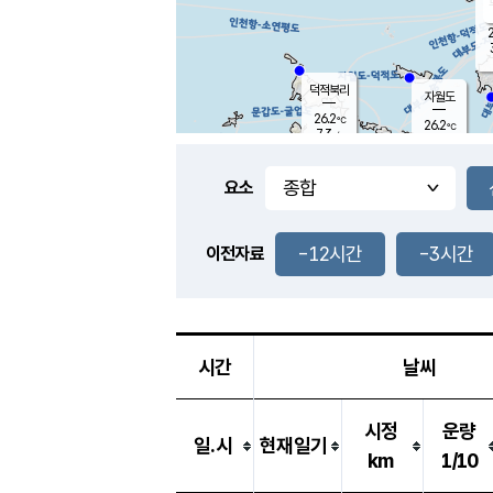
2
덕적북리
자월도
26.2
℃
26.2
℃
7.3
m/s
0.8
m/s
-
mm
-
mm
요소
풍도
26.0
덕적지도
2.7
m/
-
-12시간
-3시간
mm
이전자료
25.4
℃
대
3.0
m/s
-
mm
26.0
7.9
m
-
mm
시간
날씨
시정
운량
일.시
현재일기
km
1/10