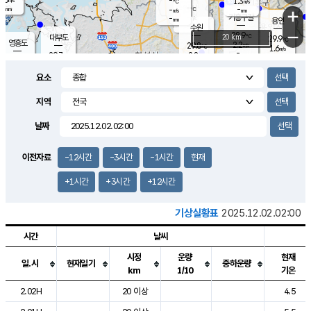
-
1.3
m/s
℃
-
-
-
mm
-
℃
mm
+
m/s
기흥구갈
-
-
m/s
mm
용인
-
수원
mm
−
28.9
℃
대부도
20 km
29.9
℃
영흥도
2.2
29.8
m/s
℃
1.6
m/s
-
mm
2.8
29.7
m/s
-
℃
mm
30.3
℃
-
오산
3.0
mm
m/s
4.2
m/s
-
mm
요소
-
mm
향남
29.7
℃
1.7
m/s
-
-
지역
℃
운평
mm
송탄
-
℃
m/s
-
s
mm
29.5
보
℃
날짜
29.7
℃
2.4
m/s
산
1.4
m/s
-
26.
mm
-
mm
0.7
℃
이전자료
-12시간
-3시간
-1시간
현재
-
m
/s
+1시간
+3시간
+12시간
기상실황표
2025.12.02.02:00
시간
날씨
시정
운량
현재
일.시
현재일기
중하운량
km
1/10
기온
도시별 기상실황표로 지점, 날씨, 기온, 강수, 바람, 기압등을 안내한 표입
2.02H
20 이상
4.5