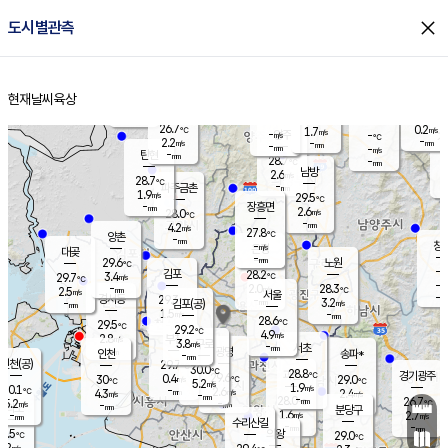
close
도시별관측
장남
판문점
27.3
℃
2.4
m/s
화현
27.0
동두천
℃
남면
-
현재날씨
육상
mm
파주
2.8
홈
m/s
포천
26.5
-
28.1
℃
mm
℃
28.3
℃
26.7
0.2
1.7
m/s
℃
m/s
-
양주
-
m/s
가
℃
-
2.2
-
mm
m/s
mm
-
mm
-
m/s
-
탄현
mm
28.7
-
2
℃
mm
남방
2.6
m/s
1
28.7
℃
-
파주금촌
mm
1.9
m/s
29.5
℃
-
장흥면
mm
2.6
m/s
28.0
℃
-
mm
4.2
m/s
27.8
℃
양촌
-
mm
창
-
m/s
은평
대곶
-
mm
29.6
노원
℃
-
김포
28.2
3.4
℃
29.7
m/s
℃
-
m/
-
2.0
28.3
m/s
mm
2.5
℃
m/s
서울
-
경서동
29.3
m
-
3.2
℃
mm
-
김포(공)
m/s
mm
1.5
-
m/s
mm
28.6
℃
29.5
-
℃
mm
29.2
℃
4.9
m/s
2.8
부천
m/s
3.8
구로
m/s
-
서초
mm
-
광명
mm
인천
송파*
-
mm
인천(공)
29.7
℃
30.0
℃
28.8
과천
경기광주
℃
29.6
0.4
30
29.0
m/s
℃
℃
℃
5.2
m/s
1.9
m/s
30.1
-
2.6
℃
mm
4.3
m/s
2.4
m/s
-
m/s
mm
-
28.0
26.7
mm
5.2
-
℃
℃
m/s
-
-
mm
무의도
mm
mm
분당구
1.6
-
2.7
m/s
m/s
mm
수리산길
-
-
mm
mm
8.5
의왕
29.0
℃
℃
3.2
m/s