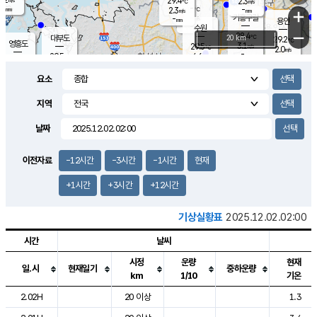
29.4
2.3
m/s
℃
-
-
-
mm
2.3
℃
mm
+
m/s
기흥구갈
-
-
m/s
mm
용인
-
수원
mm
−
28.4
℃
대부도
20 km
29.2
℃
영흥도
3.1
29.5
m/s
℃
2.0
m/s
-
mm
4.6
29.5
m/s
-
℃
mm
30.3
℃
-
오산
4.2
mm
m/s
6.7
m/s
-
mm
요소
-
mm
향남
28.4
℃
2.3
m/s
30.1
-
지역
℃
운평
mm
송탄
-
℃
m/s
-
s
mm
29.2
보
℃
날짜
29.5
℃
3.8
m/s
산
0.8
m/s
-
-
mm
-
mm
-
m
℃
이전자료
-12시간
-3시간
-1시간
현재
-
m
/s
+1시간
+3시간
+12시간
기상실황표
2025.12.02.02:00
시간
날씨
시정
운량
현재
일.시
현재일기
중하운량
km
1/10
기온
도시별 기상실황표로 지점, 날씨, 기온, 강수, 바람, 기압등을 안내한 표입
2.02H
20 이상
1.3