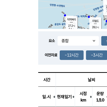
2
덕적북리
자월도
27.2
℃
28.1
℃
2.4
m/s
2.9
m/s
-
mm
-
mm
요소
풍도
28.4
덕적지도
1.3
m/
-
-12시간
-3시간
mm
이전자료
27.9
℃
대
2.0
m/s
-
mm
29.8
6.3
m
-
mm
시간
날씨
시정
운량
일.시
현재일기
km
1/10