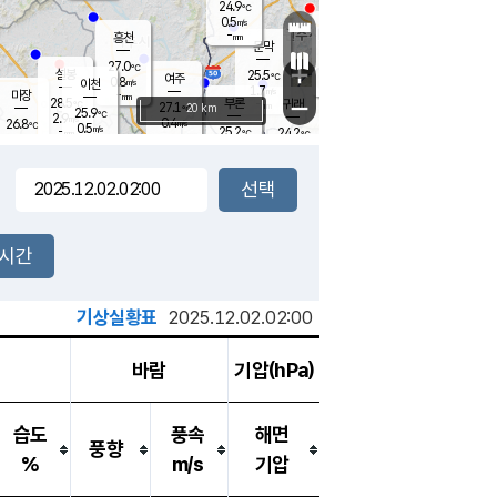
24.9
℃
강림
0.5
m/s
원주
-
흥천
mm
22.2
℃
문막
0.3
m/s
27.5
℃
27.0
-
℃
mm
+
1
설봉
m/s
25.5
℃
여주
0.8
m/s
이천
-
mm
1.7
m/s
-
마장
mm
신림
28.5
부론
-
귀래
−
℃
mm
27.1
20 km
℃
25.9
℃
2.9
m/s
0.4
26.8
m/s
℃
22.7
0.5
m/s
℃
-
25.2
24.2
mm
℃
-
℃
mm
0.2
m/s
-
0.4
mm
m/s
2.3
0.4
m/s
m/s
-
mm
-
백운
mm
-
-
mm
mm
백암
장호원
23.2
℃
0.4
m/s
24.6
℃
25.9
엄정
℃
-
mm
0.6
m/s
0.8
m/s
노은
-
mm
-
24.7
mm
℃
개
2시간
0.2
m/s
25.2
℃
-
mm
4
0.9
℃
m/s
-
m/s
mm
m
기상실황표
2025.12.02.02:00
바람
기압(hPa)
습도
풍속
해면
풍향
%
m/s
기압