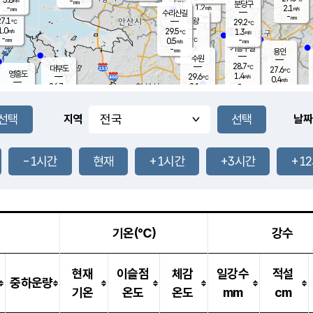
-
-
mm
무의도
mm
mm
분당구
1.2
-
2.1
m/s
m/s
mm
수리산길
-
-
mm
mm
7.1
의왕
29.2
℃
℃
1.0
29.5
m/s
1.3
m/s
℃
-
-
-
mm
0.5
℃
mm
m/s
기흥구갈
-
-
m/s
mm
용인
-
수원
mm
28.7
℃
대부도
27.6
℃
영흥도
1.4
29.6
m/s
℃
0.4
m/s
-
mm
2.1
26.7
m/s
-
℃
mm
29.0
℃
-
오산
0.8
mm
m/s
3.4
m/s
-
mm
-
mm
향남
28.5
℃
지역
날짜
1.4
m/s
-
-
℃
운평
mm
송탄
-
℃
m/s
-
s
mm
27.8
보
℃
29.2
-1시간
현재
+1시간
+3시간
+1
℃
1.4
m/s
산
1.3
m/s
-
25.
mm
-
mm
0.1
℃
-
m
/s
기온(℃)
강수
현재
이슬점
체감
일강수
적설
중하운량
기온
온도
온도
mm
cm