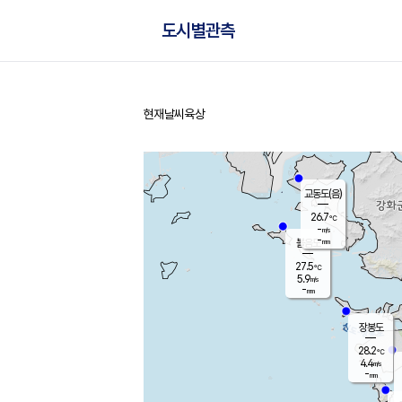
도시별관측
현재날씨
육상
홈
교동도(음)
26.7
℃
-
m/s
-
mm
볼음도
대연평
27.5
℃
5.9
m/s
28.6
℃
-
mm
1.2
m/s
-
mm
장봉도
28.2
℃
4.4
m/s
-
mm