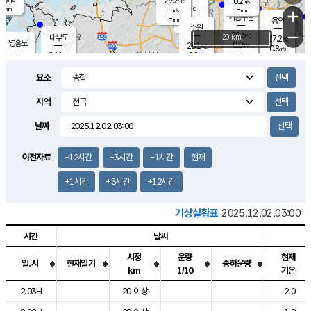
29.2
0.2
m/s
℃
-
-
-
mm
-
℃
mm
+
m/s
기흥구갈
-
-
m/s
mm
용인
-
수원
mm
−
28.6
℃
대부도
20 km
27.2
℃
영흥도
0.0
28.1
m/s
℃
0.8
m/s
-
mm
0.8
26.1
m/s
-
℃
mm
26.8
℃
-
오산
0.3
mm
m/s
1.4
m/s
-
mm
요소
-
mm
향남
25.7
℃
0.5
m/s
29.2
-
지역
℃
운평
mm
송탄
0.0
℃
m/s
-
s
mm
26.5
보
℃
날짜
29.2
℃
1.0
m/s
산
1.4
m/s
-
23.
mm
-
mm
0.0
℃
이전자료
-12시간
-3시간
-1시간
현재
-
m
/s
+1시간
+3시간
+12시간
기상실황표
2025.12.02.03:00
시간
날씨
시정
운량
현재
일.시
현재일기
중하운량
km
1/10
기온
도시별 기상실황표로 지점, 날씨, 기온, 강수, 바람, 기압등을 안내한 표입
2.03H
20 이상
2.0