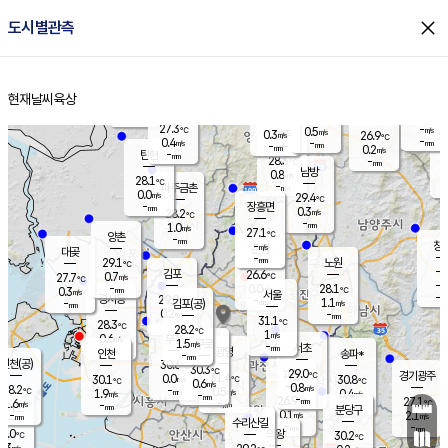
close
도시별관측
장남
판문점
27.4
℃
0.4
m/s
화현
26.3
동두천
℃
남면
-
현재날씨
육상
mm
파주
0.7
홈
m/s
포천
-
-
27.7
℃
mm
℃
27.4
℃
27.3
-
0.5
m/s
℃
m/s
0.3
양주
26.9
m/s
가
℃
-
0.4
-
mm
m/s
mm
-
mm
0.2
m/s
-
탄현
mm
28.3
-
2
℃
mm
남방
0.8
m/s
0
28.1
℃
-
파주금촌
mm
0.0
m/s
29.4
℃
-
장흥면
mm
0.3
m/s
28.2
℃
-
mm
1.0
m/s
27.1
℃
양촌
-
mm
창
-
m/s
은평
대곶
-
mm
29.1
노원
℃
-
김포
26.6
0.7
℃
27.7
m/s
℃
-
m/
-
0.0
28.1
m/s
mm
0.3
℃
m/s
서울
-
경서동
29.0
m
-
1.1
℃
mm
-
김포(공)
m/s
mm
0.2
-
m/s
mm
31.1
℃
28.3
-
℃
mm
28.2
℃
1
m/s
0.6
부천
m/s
1.5
구로
m/s
-
서초
mm
-
광명
mm
인천
송파*
-
mm
인천(공)
30.6
℃
30.3
℃
29.0
과천
경기광주
℃
31.4
0.0
30.1
30.8
m/s
℃
℃
℃
0.6
m/s
0.8
m/s
28.2
-
0.5
℃
mm
1.9
m/s
0.4
m/s
-
m/s
mm
-
26.9
27.1
mm
1.6
-
℃
℃
m/s
-
-
mm
무의도
mm
mm
분당구
0.1
-
2.1
m/s
m/s
mm
수리산길
-
-
mm
mm
8.0
의왕
30.2
℃
℃
0.3
m/s