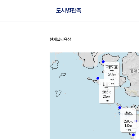
도시별관측
현재날씨
육상
홈
교동도(음)
28.8
℃
-
m/s
-
mm
볼음도
대연평
28.5
℃
2.5
m/s
29.4
℃
-
mm
2.8
m/s
-
mm
장봉도
28.0
℃
1.0
m/s
-
mm