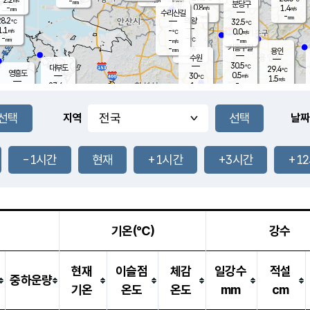
-
-
mm
무의도
mm
mm
분당구
0.8
-
1.4
m/s
m/s
mm
수리산길
-
-
mm
mm
8.2
의왕
32.5
℃
℃
1.1
-
m/s
0.0
m/s
℃
-
-
-
mm
-
℃
mm
m/s
기흥구갈
-
-
m/s
mm
용인
-
수원
mm
30.5
℃
대부도
29.4
℃
영흥도
0.5
30
m/s
℃
1.5
m/s
-
mm
1
27.4
m/s
-
℃
mm
27.9
℃
-
오산
0.8
mm
m/s
1.1
m/s
-
mm
-
mm
향남
30.7
℃
지역
날짜
2.0
m/s
31.9
-
℃
운평
mm
송탄
0.1
℃
m/s
-
s
mm
27.9
보
℃
32.4
-1시간
현재
+1시간
+3시간
+1
℃
0.5
m/s
산
2.5
m/s
-
25.
mm
-
mm
0.0
℃
-
m
/s
기온(℃)
강수
현재
이슬점
체감
일강수
적설
중하운량
기온
온도
온도
mm
cm