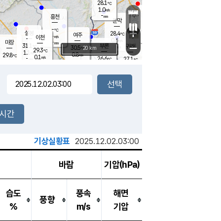
28.1
℃
강림
1.0
m/s
원주
-
흥천
mm
25.7
℃
문막
0.2
m/s
30.8
℃
-
-
℃
mm
+
1.4
설봉
m/s
28.4
℃
여주
-
m/s
이천
-
mm
0.6
m/s
-
마장
mm
신림
31.1
부론
-
귀래
−
℃
mm
30.5
20 km
℃
29.3
℃
1.1
m/s
0.8
29.8
m/s
℃
25.9
0.1
m/s
℃
-
26.6
27.1
mm
℃
-
℃
mm
1.0
m/s
-
0.6
mm
m/s
0.0
0.6
m/s
m/s
-
mm
-
백운
mm
-
-
mm
mm
백암
장호원
26.0
℃
0.8
m/s
26.1
℃
29.6
엄정
℃
-
mm
0.0
m/s
0.7
m/s
노은
-
mm
-
27.6
mm
℃
개
2시간
0.8
m/s
27.1
℃
-
mm
9
0.0
℃
m/s
-
m/s
mm
m
기상실황표
2025.12.02.03:00
바람
기압(hPa)
습도
풍속
해면
풍향
%
m/s
기압