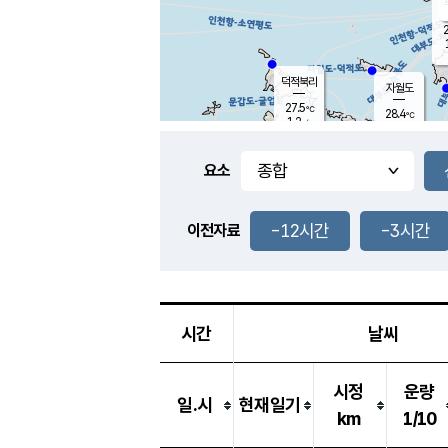
2
덕적북리
자월도
27.5
℃
28.4
℃
1.2
m/s
2.4
m/s
-
mm
-
mm
요소
풍도
29.4
덕적지도
1.0
m/
-
-12시간
-3시간
mm
이전자료
26.3
℃
대
3.5
m/s
-
mm
26.4
0.0
m
-
mm
시간
날씨
시정
운량
일.시
현재일기
km
1/10