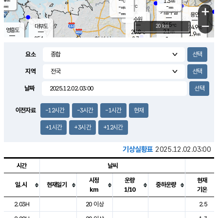
-
1.3
m/s
℃
-
-
-
mm
-
℃
mm
+
m/s
기흥구갈
-
-
m/s
mm
용인
-
수원
mm
−
24.5
℃
대부도
20 km
24.9
℃
영흥도
2.1
25.8
m/s
℃
1.9
m/s
-
mm
2.7
25.1
m/s
-
℃
mm
26.9
℃
-
오산
3.0
mm
m/s
6.6
m/s
-
mm
요소
-
mm
향남
25.1
℃
1.9
m/s
26.2
-
지역
℃
운평
mm
송탄
1.0
℃
m/s
-
s
mm
24.7
보
℃
날짜
25.2
℃
2.0
m/s
산
0.3
m/s
-
21.
mm
-
mm
1.2
℃
이전자료
-12시간
-3시간
-1시간
현재
-
m
/s
+1시간
+3시간
+12시간
기상실황표
2025.12.02.03:00
시간
날씨
시정
운량
현재
일.시
현재일기
중하운량
km
1/10
기온
도시별 기상실황표로 지점, 날씨, 기온, 강수, 바람, 기압등을 안내한 표입
2.03H
20 이상
2.5