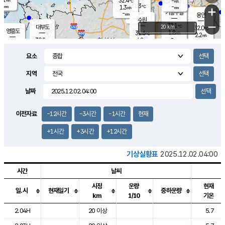
32.4
-
m/s
℃
-
31.3
-
mm
1.3
℃
mm
+
m/s
기흥구갈
0.8
-
m/s
mm
용인
-
수원
mm
−
32.1
℃
대부도
20 km
32.0
℃
영흥도
1.8
31.6
m/s
℃
2.2
m/s
-
mm
4.2
30.8
m/s
-
℃
mm
30.0
℃
-
오산
3.2
mm
m/s
2.1
m/s
-
mm
요소
-
mm
향남
30.8
℃
2.1
m/s
31.4
-
지역
℃
운평
mm
송탄
-
℃
m/s
-
s
mm
30.2
보
℃
날짜
31.4
℃
3.2
m/s
산
3.1
m/s
-
29.
mm
-
mm
1.8
℃
이전자료
-12시간
-3시간
-1시간
현재
-
m
/s
+1시간
+3시간
+12시간
기상실황표
2025.12.02.04:00
시간
날씨
시정
운량
현재
일.시
현재일기
중하운량
km
1/10
기온
도시별 기상실황표로 지점, 날씨, 기온, 강수, 바람, 기압등을 안내한 표입
2.04H
20 이상
5.7