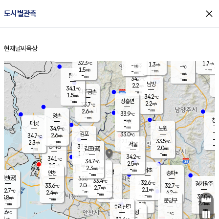
close
도시별관측
장남
판문점
32.2
℃
1.9
m/s
화현
34.5
동두천
℃
남면
-
현재날씨
육상
mm
파주
1.8
홈
m/s
포천
33.6
-
33.2
℃
mm
℃
33.9
℃
32.3
1.7
1.3
m/s
℃
m/s
-
양주
-
m/s
가
℃
-
1.5
-
mm
m/s
mm
-
mm
-
m/s
-
탄현
mm
34.3
-
3
℃
mm
남방
2.2
m/s
1
34.1
℃
-
파주금촌
mm
1.5
m/s
34.2
℃
-
장흥면
mm
2.2
m/s
33.7
℃
-
mm
2.6
m/s
33.9
℃
양촌
-
mm
창
-
m/s
은평
대곶
-
mm
34.9
노원
℃
-
김포
33.0
2.6
℃
34.7
m/s
℃
-
m/
-
2.1
33.5
m/s
mm
2.3
℃
m/s
서울
-
경서동
33.2
m
-
2.0
℃
mm
-
김포(공)
m/s
mm
1.7
-
m/s
mm
34.2
℃
34.1
-
℃
mm
34.7
℃
2.5
m/s
2.5
부천
m/s
2.3
구로
m/s
-
서초
mm
-
광명
mm
인천
송파*
-
mm
인천(공)
33.5
℃
33.4
℃
32.6
과천
경기광주
℃
-
2.0
33.6
32.7
m/s
℃
℃
℃
2.7
m/s
2.1
m/s
32.7
-
-
℃
mm
2.4
m/s
4.2
m/s
-
m/s
mm
-
-
32.0
mm
3.8
-
℃
℃
m/s
-
-
mm
무의도
mm
mm
분당구
-
-
2.4
m/s
m/s
mm
수리산길
-
-
mm
mm
1.6
의왕
-
℃
℃
2.1
m/s