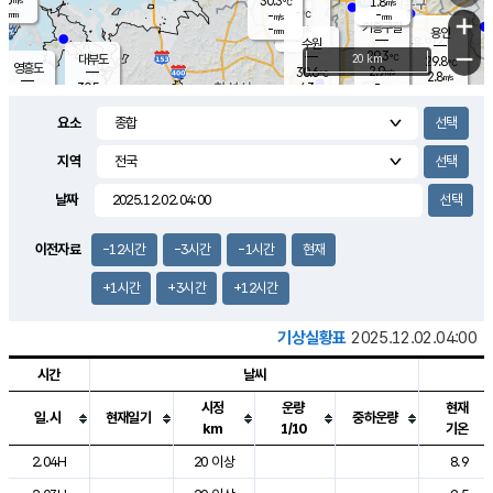
30.3
1.8
m/s
℃
-
-
-
mm
-
℃
mm
+
m/s
기흥구갈
-
-
m/s
mm
용인
-
수원
mm
−
29.3
℃
대부도
20 km
29.8
℃
영흥도
2.9
30.6
m/s
℃
2.8
m/s
-
mm
4.3
30.5
m/s
-
℃
mm
31.0
℃
-
오산
4.7
mm
m/s
6.1
m/s
-
mm
요소
-
mm
향남
29.2
℃
3.5
m/s
31.1
-
지역
℃
운평
mm
송탄
2.0
℃
m/s
-
s
mm
30.3
보
℃
날짜
31.3
℃
4.0
m/s
산
1.9
m/s
-
28.
mm
-
mm
1.5
℃
이전자료
-12시간
-3시간
-1시간
현재
-
m
/s
+1시간
+3시간
+12시간
기상실황표
2025.12.02.04:00
시간
날씨
시정
운량
현재
일.시
현재일기
중하운량
km
1/10
기온
도시별 기상실황표로 지점, 날씨, 기온, 강수, 바람, 기압등을 안내한 표입
2.04H
20 이상
8.9