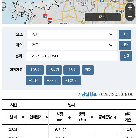
+
−
20 km
요소
지역
날짜
이전자료
-12시간
-3시간
-1시간
현재
+1시간
+3시간
+12시간
기상실황표
2025.12.02.05:00
시간
날씨
시정
운량
현재
일.시
현재일기
중하운량
km
1/10
기온
도시별 기상실황표로 지점, 날씨, 기온, 강수, 바람, 기압등을 안내한 표입
2.05H
20 이상
-1.8