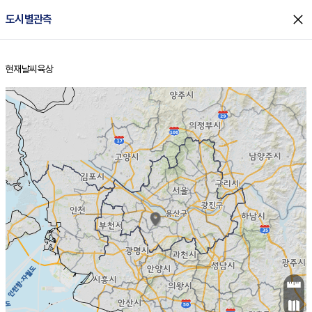
close
도시별관측
현재날씨
육상
홈