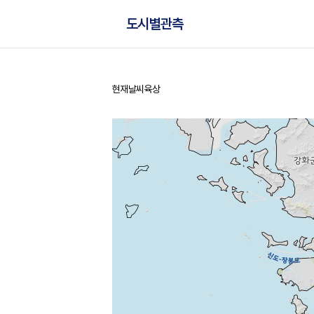
도시별관측
현재날씨
육상
홈