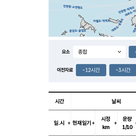
요소
-12시간
-3시간
이전자료
시간
날씨
시정
운량
일.시
현재일기
km
1/10