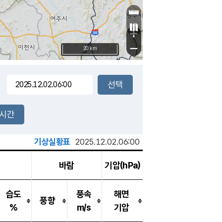
+
−
20 km
2시간
기상실황표
2025.12.02.06:00
바람
기압(hPa)
습도
풍속
해면
풍향
%
m/s
기압