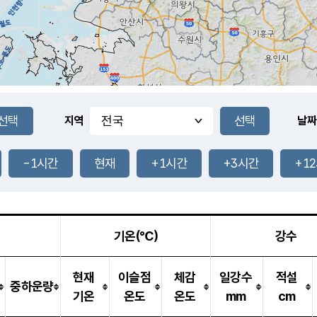
지역
날짜
-1시간
현재
+1시간
+3시간
+1
기온(℃)
강수
현재
이슬점
체감
일강수
적설
중하운량
기온
온도
온도
mm
cm