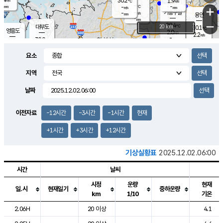
30.2
1.9
m/s
℃
-
-
-
mm
-
℃
mm
+
m/s
기흥구갈
-
-
m/s
mm
용인
-
mm
−
29.4
℃
대부도
20 km
30.1
℃
영흥도
2.0
m/s
2.2
m/s
-
mm
30.0
-
℃
mm
30.7
℃
오산
4.3
m/s
5.9
m/s
-
mm
요소
-
mm
향남
29.1
℃
3.2
m/s
30.8
-
지역
℃
운평
mm
송탄
-
℃
m/s
-
s
mm
29.9
보
℃
날짜
31.1
℃
3.1
m/s
산
1.5
m/s
-
28.
mm
-
mm
1.4
℃
이전자료
-12시간
-3시간
-1시간
현재
-
m
/s
+1시간
+3시간
+12시간
기상실황표
2025.12.02.06:00
시간
날씨
시정
운량
현재
일.시
현재일기
중하운량
km
1/10
기온
도시별 기상실황표로 지점, 날씨, 기온, 강수, 바람, 기압등을 안내한 표입
2.06H
20 이상
4.1