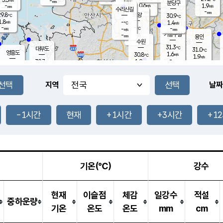
-
-
mm
무의도
mm
mm
분당구
0.6
-
1.9
m/s
m/s
mm
수리산길
-
-
mm
mm
9.8
의왕
30.9
℃
℃
1.8
-
m/s
1.4
m/s
℃
-
-
-
mm
-
℃
mm
m/s
기흥구갈
-
-
m/s
mm
용인
-
수원
mm
31.3
℃
대부도
31.0
℃
영흥도
1.6
30.8
m/s
℃
1.9
m/s
-
mm
1.9
30.7
m/s
-
℃
mm
30.0
℃
-
오산
2.7
mm
m/s
2.3
m/s
-
mm
-
mm
향남
30.8
℃
지역
날짜
1.9
m/s
30.9
-
℃
운평
mm
송탄
1.2
℃
m/s
-
s
mm
30.4
보
℃
31.6
-1시간
현재
+1시간
+3시간
+1
℃
1.9
m/s
산
2.0
m/s
-
27.
mm
-
mm
0.2
℃
-
m
/s
기온(℃)
강수
현재
이슬점
체감
일강수
적설
중하운량
기온
온도
온도
mm
cm