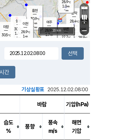
28.9
℃
강림
1.0
m/s
원주
-
흥천
mm
27.3
℃
문막
0.7
m/s
27.8
℃
30.9
-
℃
mm
+
1
설봉
m/s
28.4
℃
여주
-
m/s
이천
-
mm
2.4
m/s
-
마장
mm
신림
30.0
부론
-
귀래
−
℃
mm
28.9
20 km
℃
28.9
℃
1.3
m/s
1.7
30.5
m/s
℃
27.4
1
m/s
℃
-
27.7
28.9
mm
℃
-
℃
mm
1.4
m/s
-
1.4
mm
m/s
2.0
0.0
m/s
m/s
-
mm
-
백운
mm
-
-
mm
mm
백암
장호원
27.6
℃
0.8
m/s
28.6
℃
29.8
엄정
℃
-
mm
1.7
m/s
1.9
m/s
노은
-
mm
-
29.4
mm
℃
개
2시간
3.1
m/s
29.3
℃
-
mm
8
1.0
℃
m/s
-
m/s
mm
m
기상실황표
2025.12.02.08:00
바람
기압(hPa)
습도
풍속
해면
풍향
%
m/s
기압