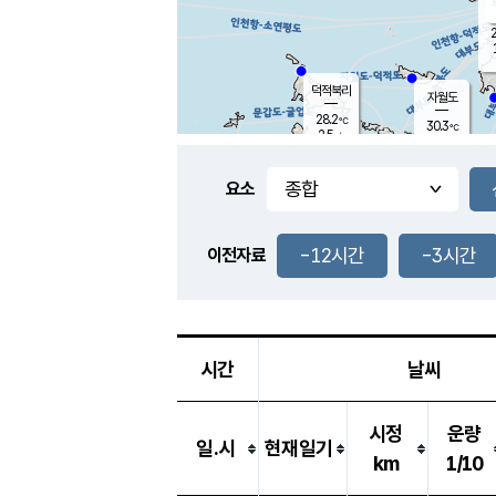
2
덕적북리
자월도
28.2
℃
30.3
℃
2.5
m/s
0.7
m/s
-
mm
-
mm
요소
풍도
27.6
덕적지도
1.5
m/
-
-12시간
-3시간
mm
이전자료
28.1
℃
대
1.3
m/s
-
mm
27.3
0.6
m
-
mm
시간
날씨
시정
운량
일.시
현재일기
km
1/10