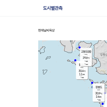
도시별관측
현재날씨
육상
홈
교동도(음)
29.6
℃
-
m/s
-
mm
볼음도
대연평
30.4
℃
1.1
m/s
30.8
℃
-
mm
1.4
m/s
-
mm
장봉도
30.9
℃
2.4
m/s
-
mm