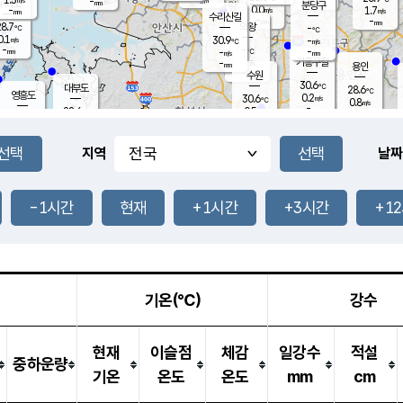
-
-
mm
무의도
mm
mm
분당구
0.0
-
1.7
m/s
m/s
mm
수리산길
-
-
mm
mm
8.7
의왕
-
℃
℃
0.1
30.9
m/s
-
m/s
℃
-
-
-
mm
-
℃
mm
m/s
기흥구갈
-
-
m/s
mm
용인
-
수원
mm
30.6
℃
대부도
28.6
℃
영흥도
0.2
30.6
m/s
℃
0.8
m/s
-
mm
0.5
28.6
m/s
-
℃
mm
29.2
℃
-
오산
1.6
mm
m/s
1.3
m/s
-
mm
-
mm
향남
27.3
℃
지역
날짜
0.1
m/s
31.8
-
℃
운평
mm
송탄
0.0
℃
m/s
-
s
mm
27.7
보
℃
31.5
-1시간
현재
+1시간
+3시간
+1
℃
0.0
m/s
산
0.0
m/s
-
24.
mm
-
mm
0.0
℃
-
m
/s
기온(℃)
강수
현재
이슬점
체감
일강수
적설
중하운량
기온
온도
온도
mm
cm