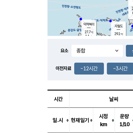
2
덕적북리
자월도
27.7
℃
29.1
℃
1.1
m/s
1.5
m/s
-
mm
-
mm
요소
풍도
28.2
덕적지도
1.0
m/
-
-12시간
-3시간
mm
이전자료
26.8
℃
대
2.5
m/s
-
mm
27.0
0.0
m
-
mm
시간
날씨
시정
운량
일.시
현재일기
km
1/10