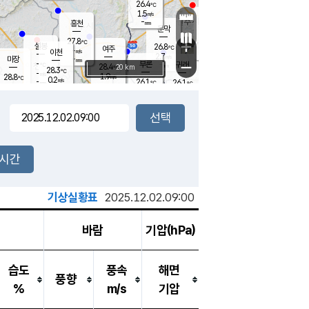
26.4
℃
강림
1.5
m/s
원주
-
흥천
mm
25.1
℃
문막
0.1
m/s
30.4
℃
27.8
-
℃
mm
+
1
설봉
m/s
26.8
℃
여주
-
m/s
이천
-
mm
2.7
m/s
-
마장
mm
신림
-
부론
-
귀래
−
℃
mm
28.4
20 km
℃
28.3
℃
-
m/s
1.9
28.8
m/s
℃
24.6
0.2
m/s
℃
-
26.1
26.1
mm
℃
-
℃
mm
0.8
m/s
-
0.1
mm
m/s
0.0
0.3
m/s
m/s
-
mm
-
백운
mm
-
-
mm
mm
백암
장호원
25.7
℃
0.3
m/s
24.9
℃
28.4
엄정
℃
-
mm
0.0
m/s
0.5
m/s
노은
-
mm
-
27.0
mm
℃
개
2시간
0.1
m/s
26.4
℃
-
mm
9
1.8
℃
m/s
-
m/s
mm
m
기상실황표
2025.12.02.09:00
바람
기압(hPa)
습도
풍속
해면
풍향
%
m/s
기압