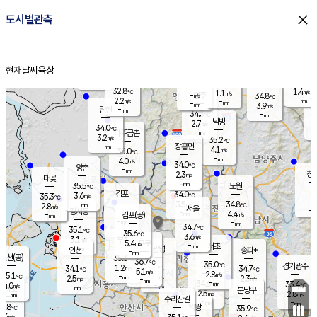
close
도시별관측
장남
판문점
32.4
℃
3.1
m/s
화현
33.0
동두천
℃
남면
-
현재날씨
육상
mm
파주
3.9
홈
m/s
포천
34.6
-
33.9
℃
mm
℃
32.5
℃
32.8
1.4
1.1
m/s
℃
m/s
-
양주
34.8
m/s
가
℃
-
2.2
-
mm
m/s
mm
-
mm
3.9
m/s
-
탄현
mm
34.3
-
3
℃
mm
남방
2.7
m/s
2
34.0
℃
-
파주금촌
mm
3.2
m/s
35.2
℃
-
장흥면
mm
4.1
m/s
35.0
℃
-
mm
4.0
m/s
34.0
℃
양촌
-
mm
창
2.3
m/s
은평
대곶
-
mm
35.5
노원
℃
-
김포
34.0
3.6
℃
35.3
m/s
℃
-
m/
-
3.5
34.8
m/s
mm
2.8
℃
m/s
서울
-
경서동
-
m
-
4.4
℃
mm
-
김포(공)
m/s
mm
-
-
m/s
mm
34.7
℃
35.1
-
℃
mm
35.6
℃
3.6
m/s
3.1
부천
m/s
5.4
구로
m/s
-
서초
mm
-
광명
mm
인천
송파*
-
mm
인천(공)
35.3
℃
36.7
℃
35.0
과천
경기광주
℃
-
1.2
34.1
34.7
m/s
℃
℃
℃
5.1
m/s
2.8
m/s
35.1
-
-
℃
mm
2.5
m/s
2.3
m/s
-
m/s
mm
-
34.6
33.4
mm
4.0
-
℃
℃
m/s
-
-
mm
무의도
mm
mm
분당구
2.5
-
2.8
m/s
m/s
mm
수리산길
-
-
mm
mm
2.8
의왕
35.9
℃
℃
1.6
m/s