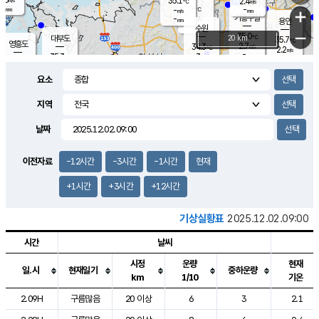
35.1
2.4
m/s
℃
-
-
-
mm
-
℃
mm
+
m/s
기흥구갈
-
-
m/s
mm
용인
-
수원
mm
−
35.0
℃
대부도
20 km
35.7
℃
영흥도
2.7
34.3
m/s
℃
2.2
m/s
-
mm
3
35.3
m/s
-
℃
mm
34.0
℃
-
오산
3.6
mm
m/s
1.3
m/s
-
mm
요소
-
mm
향남
34.7
℃
2.9
m/s
35.6
-
지역
℃
운평
mm
송탄
2.0
℃
m/s
-
s
mm
34.2
보
℃
날짜
35.5
℃
2.7
m/s
산
1.7
m/s
-
33.
mm
-
mm
1.2
℃
이전자료
-12시간
-3시간
-1시간
현재
-
m
/s
+1시간
+3시간
+12시간
기상실황표
2025.12.02.09:00
시간
날씨
시정
운량
현재
일.시
현재일기
중하운량
km
1/10
기온
도시별 기상실황표로 지점, 날씨, 기온, 강수, 바람, 기압등을 안내한 표입
2.09H
구름많음
20 이상
6
3
2.1