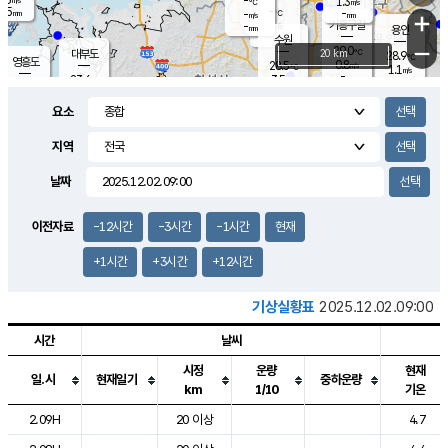
-
1.3
m/s
℃
1.5
-
-
mm
-
℃
mm
+
m/s
기흥구갈
-
-
m/s
mm
용인
-
수원
mm
−
29.0
℃
대부도
20 km
28.9
℃
영흥도
0.8
28.5
m/s
℃
1.1
m/s
-
mm
3.5
23.6
m/s
-
℃
mm
25.2
℃
-
오산
0.7
mm
m/s
4.5
m/s
14.0
mm
요소
11.0
mm
향남
27.3
℃
1.3
m/s
27.9
-
지역
℃
운평
mm
송탄
0.6
℃
m/s
-
s
mm
24.1
보
℃
날짜
27.0
℃
1.4
m/s
산
0.2
m/s
27.0
23.
mm
-
mm
0.3
℃
이전자료
-12시간
-3시간
-1시간
현재
1.0
/s
+1시간
+3시간
+12시간
기상실황표
2025.12.02.09:00
시간
날씨
시정
운량
현재
일.시
현재일기
중하운량
km
1/10
기온
도시별 기상실황표로 지점, 날씨, 기온, 강수, 바람, 기압등을 안내한 표입
2.09H
20 이상
4.7