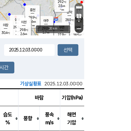
29.2
℃
강림
2.5
m/s
원주
-
흥천
mm
26.3
℃
문막
1.3
m/s
28.6
℃
29.9
-
℃
mm
+
3.9
설봉
m/s
28.5
℃
여주
2.6
m/s
이천
-
mm
2.9
m/s
-
마장
mm
신림
29.6
부론
-
귀래
−
℃
mm
29.0
20 km
℃
29.8
℃
-
m/s
1.7
30.4
m/s
℃
26.6
2.6
m/s
℃
-
27.9
28.5
mm
℃
-
℃
mm
3.2
m/s
-
3.2
mm
m/s
3.7
0.5
m/s
m/s
-
mm
-
백운
mm
-
-
mm
mm
백암
장호원
27.6
℃
3.5
m/s
29.6
℃
30.1
엄정
℃
-
mm
1.6
m/s
3.8
m/s
노은
-
mm
-
28.5
mm
℃
개
2시간
4.6
m/s
28.3
℃
-
mm
4
3.9
℃
m/s
-
m/s
mm
m
기상실황표
2025.12.03.00:00
바람
기압(hPa)
습도
풍속
해면
풍향
%
m/s
기압