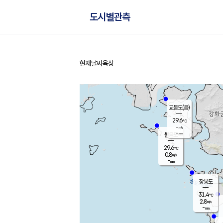
도시별관측
현재날씨
육상
홈
교동도(음)
29.6
℃
-
m/s
-
mm
볼음도
대연평
29.6
℃
0.8
m/s
31.8
℃
-
mm
1.6
m/s
-
mm
장봉도
31.4
℃
2.8
m/s
-
mm