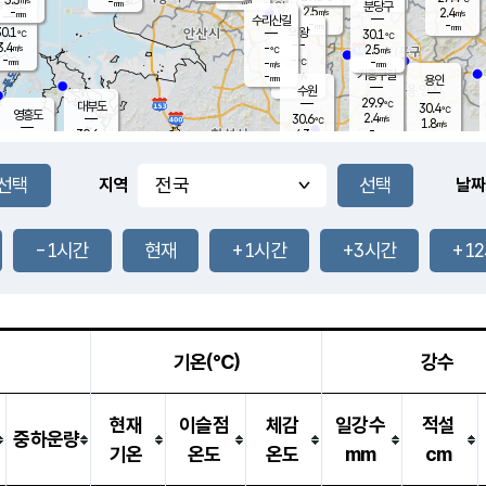
-
-
mm
무의도
mm
mm
분당구
2.5
-
2.4
m/s
m/s
mm
수리산길
-
-
mm
mm
0.1
의왕
30.1
℃
℃
3.4
-
m/s
2.5
m/s
℃
-
-
-
mm
-
℃
mm
m/s
기흥구갈
-
-
m/s
mm
용인
-
수원
mm
29.9
℃
대부도
30.4
℃
영흥도
2.4
30.6
m/s
℃
1.8
m/s
-
mm
4.3
30.6
m/s
-
℃
mm
31.2
℃
-
오산
4.8
mm
m/s
6.0
m/s
-
mm
-
mm
향남
29.7
℃
지역
날짜
3.1
m/s
32.0
-
℃
운평
mm
송탄
-
℃
m/s
-
s
mm
30.7
보
℃
31.3
-1시간
현재
+1시간
+3시간
+1
℃
3.5
m/s
산
1.7
m/s
-
29.
mm
-
mm
1.3
℃
-
m
/s
기온(℃)
강수
현재
이슬점
체감
일강수
적설
중하운량
기온
온도
온도
mm
cm