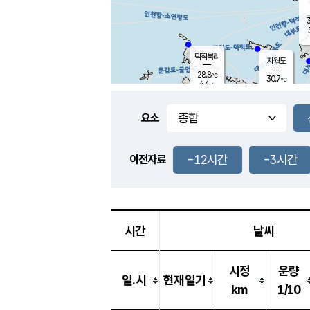
3
덕적북리
자월도
28.8
℃
30.7
℃
4.4
m/s
1.1
m/s
-
mm
-
mm
요소
풍도
29.9
덕적지도
3.8
m/
-
-12시간
-3시간
mm
이전자료
29.5
℃
대
3.8
m/s
-
mm
30.9
7.1
m
-
mm
시간
날씨
시정
운량
일.시
현재일기
km
1/10