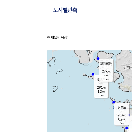
도시별관측
현재날씨
육상
홈
교동도(음)
27.6
℃
-
m/s
-
mm
볼음도
대연평
29.1
℃
1.2
m/s
27.4
℃
-
mm
0.7
m/s
-
mm
장봉도
28.4
℃
0.2
m/s
-
mm