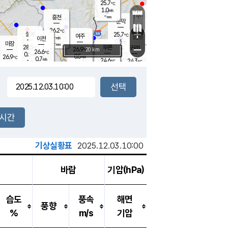
25.7
℃
강림
1.0
m/s
원주
-
흥천
mm
23.8
℃
문막
0.0
m/s
28.1
℃
26.2
-
℃
mm
+
1
설봉
m/s
25.7
℃
여주
-
m/s
이천
-
mm
0.6
m/s
-
마장
mm
신림
28.5
부론
-
귀래
−
℃
mm
26.9
20 km
℃
26.6
℃
0.5
m/s
0.5
26.9
m/s
℃
23.2
0.7
m/s
℃
-
24.6
24.3
mm
℃
-
℃
mm
0.3
m/s
-
0.2
mm
m/s
0.0
0.1
m/s
m/s
-
mm
-
백운
mm
-
-
mm
mm
백암
장호원
23.6
℃
0.1
m/s
23.9
℃
26.0
엄정
℃
-
mm
0.0
m/s
1.0
m/s
노은
-
mm
-
25.0
mm
℃
개
2시간
0.1
m/s
24.5
℃
-
mm
0.0
℃
m/s
-
/s
mm
m
기상실황표
2025.12.03.10:00
바람
기압(hPa)
습도
풍속
해면
풍향
%
m/s
기압