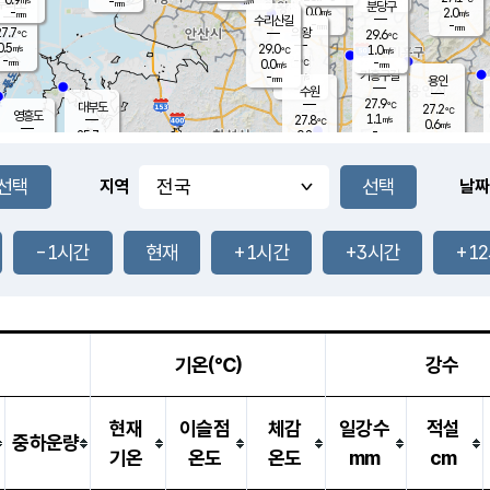
-
-
mm
무의도
mm
mm
분당구
0.0
-
2.0
m/s
m/s
mm
수리산길
-
-
mm
mm
7.7
의왕
29.6
℃
℃
0.5
29.0
m/s
1.0
m/s
℃
-
-
-
mm
0.0
℃
mm
m/s
기흥구갈
-
-
m/s
mm
용인
-
수원
mm
27.9
℃
대부도
27.2
℃
영흥도
1.1
27.8
m/s
℃
0.6
m/s
-
mm
0.8
25.7
m/s
-
℃
mm
27.5
℃
-
오산
0.2
mm
m/s
1.3
m/s
-
mm
-
mm
향남
25.6
℃
지역
날짜
0.0
m/s
-
-
℃
운평
mm
송탄
-
℃
m/s
-
s
mm
26.4
보
℃
28.9
-1시간
현재
+1시간
+3시간
+1
℃
0.3
m/s
산
1.4
m/s
-
-
mm
-
mm
-
m
℃
-
m
/s
기온(℃)
강수
현재
이슬점
체감
일강수
적설
중하운량
기온
온도
온도
mm
cm