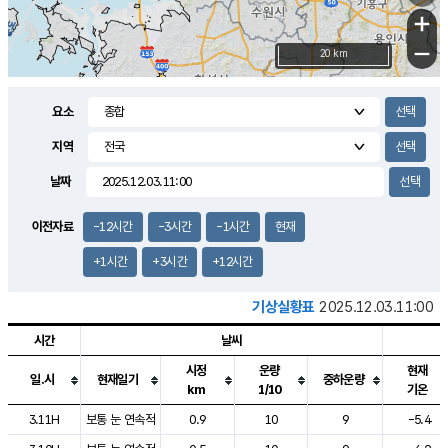
+
−
20 km
요소
지역
날짜
이전자료
-12시간
-3시간
-1시간
현재
+1시간
+3시간
+12시간
기상실황표
2025.12.03.11:00
시간
날씨
시정
운량
현재
일.시
현재일기
중하운량
km
1/10
기온
도시별 기상실황표로 지점, 날씨, 기온, 강수, 바람, 기압등을 안내한 표입
3.11H
보통 눈 연속적
0.9
10
9
-5.4