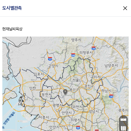
close
도시별관측
현재날씨
육상
홈