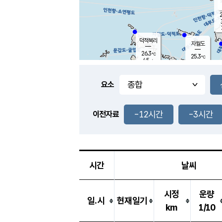
2
덕적북리
자월도
26.3
℃
25.3
℃
4.5
m/s
1.2
m/s
-
mm
3.5
mm
요소
풍도
26.9
덕적지도
2.8
m/
0.5
-12시간
-3시간
m
이전자료
25.6
℃
대
5.0
m/s
-
mm
27.4
7.0
m
-
mm
시간
날씨
시정
운량
일.시
현재일기
km
1/10