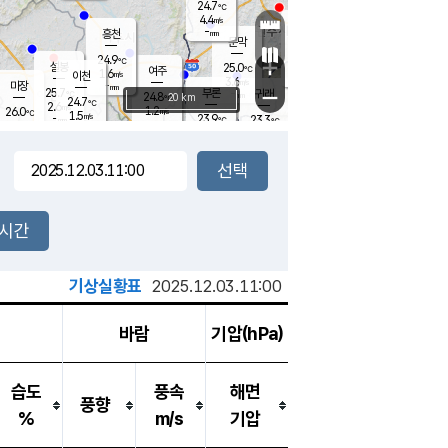
24.7
℃
강림
4.4
m/s
원주
-
흥천
mm
22.0
℃
문막
0.5
m/s
25.5
℃
24.9
-
℃
mm
+
2.7
설봉
m/s
25.0
℃
여주
1.6
m/s
이천
-
mm
3.6
m/s
-
마장
mm
신림
25.7
부론
-
귀래
−
℃
mm
24.8
20 km
℃
24.7
℃
2.6
m/s
1.2
26.0
m/s
℃
22.8
1.5
m/s
℃
-
23.9
23.3
mm
℃
-
℃
mm
3.5
m/s
-
0.7
mm
m/s
2.8
0.3
m/s
m/s
-
mm
-
백운
mm
7.5
-
mm
mm
백암
장호원
24.0
℃
1.4
m/s
22.8
℃
24.7
엄정
℃
0.5
mm
1.4
m/s
2.3
m/s
노은
9.0
mm
1.5
25.8
mm
℃
개
2시간
4.2
m/s
23.9
℃
15.5
mm
3.0
℃
m/s
13.5
/s
mm
m
기상실황표
2025.12.03.11:00
바람
기압(hPa)
습도
풍속
해면
풍향
%
m/s
기압