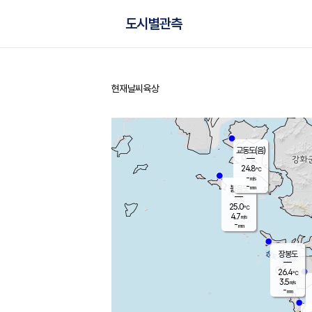
도시별관측
현재날씨
육상
홈
교동도(음)
24.8
℃
-
m/s
-
mm
볼음도
대연평
25.0
℃
4.7
m/s
27.2
℃
-
mm
2.2
m/s
-
mm
장봉도
26.4
℃
3.5
m/s
-
mm