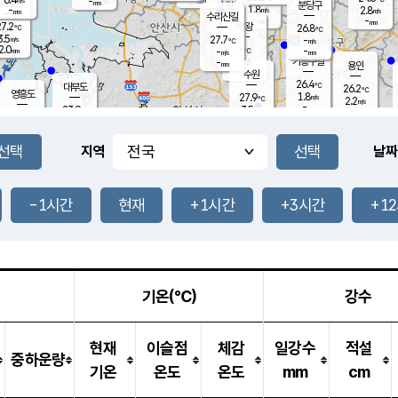
-
-
mm
무의도
mm
mm
분당구
1.8
-
2.8
m/s
m/s
mm
수리산길
-
-
mm
mm
7.2
의왕
26.8
℃
℃
3.5
27.7
m/s
-
m/s
℃
2.0
-
-
mm
-
℃
mm
m/s
기흥구갈
-
-
m/s
mm
용인
-
수원
mm
26.4
℃
대부도
26.2
℃
영흥도
1.8
27.9
m/s
℃
2.2
m/s
-
mm
3.5
23.9
m/s
-
℃
mm
27.3
℃
-
오산
1.0
mm
m/s
5.5
m/s
14.5
mm
11.5
mm
향남
26.4
℃
지역
날짜
3.0
m/s
27.8
-
℃
운평
mm
송탄
-
℃
m/s
-
s
mm
25.8
보
℃
26.2
-1시간
현재
+1시간
+3시간
+1
m
℃
2.9
m/s
산
0.9
m/s
27.0
-
mm
-
mm
-
m
℃
-
m
/s
기온(℃)
강수
현재
이슬점
체감
일강수
적설
중하운량
기온
온도
온도
mm
cm