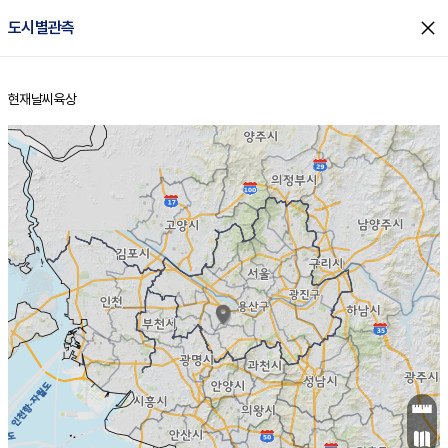
close
도시별관측
현재날씨
육상
홈