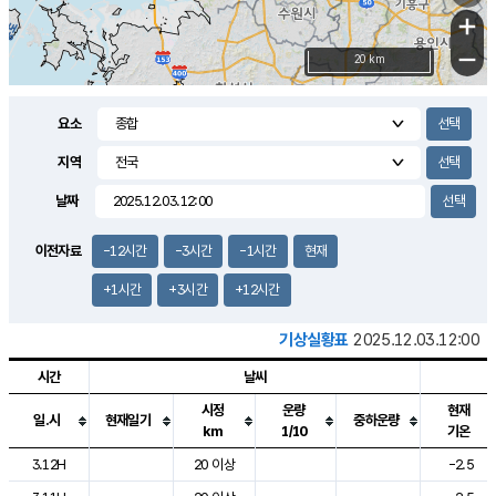
+
−
20 km
요소
지역
날짜
이전자료
-12시간
-3시간
-1시간
현재
+1시간
+3시간
+12시간
기상실황표
2025.12.03.12:00
시간
날씨
시정
운량
현재
일.시
현재일기
중하운량
km
1/10
기온
도시별 기상실황표로 지점, 날씨, 기온, 강수, 바람, 기압등을 안내한 표입
3.12H
20 이상
-2.5