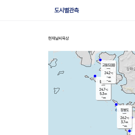
도시별관측
현재날씨
육상
홈
교동도(음)
24.2
℃
-
m/s
-
mm
볼음도
대연평
24.7
℃
5.3
m/s
26.7
℃
-
mm
2.6
m/s
-
mm
장봉도
26.2
℃
3.7
m/s
-
mm