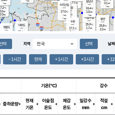
-
-
mm
무의도
mm
mm
분당구
2.1
-
3.1
m/s
m/s
mm
수리산길
-
-
mm
mm
7.2
의왕
26.4
℃
℃
3.0
27.0
m/s
1.5
m/s
℃
2.0
-
-
mm
-
℃
mm
m/s
기흥구갈
-
-
m/s
mm
용인
-
수원
mm
25.9
℃
대부도
25.8
℃
영흥도
1.7
27.1
m/s
℃
2.2
m/s
-
mm
3.4
25.6
m/s
-
℃
mm
27.7
℃
-
오산
3.2
mm
m/s
5.7
m/s
14.5
mm
11.5
mm
향남
26.1
℃
지역
날짜
2.3
m/s
-
-
℃
운평
mm
송탄
-
℃
m/s
-
s
mm
25.4
보
℃
25.8
-1시간
현재
+1시간
+3시간
+1
m
℃
2.4
m/s
산
1.4
m/s
27.0
-
mm
-
mm
-
m
℃
-
m
/s
기온(℃)
강수
현재
이슬점
체감
일강수
적설
중하운량
기온
온도
온도
mm
cm