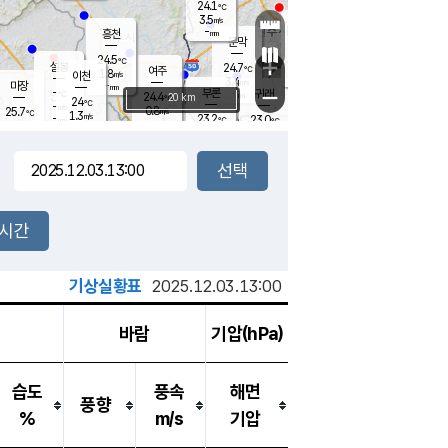
24.1
℃
강림
3.5
m/s
원주
-
흥천
mm
21.3
℃
문막
0.1
m/s
24.9
℃
24.5
-
℃
mm
+
3.1
설봉
m/s
24.7
℃
여주
1.8
m/s
이천
-
mm
3.4
m/s
-
마장
mm
신림
-
부론
-
귀래
−
℃
mm
24.4
20 km
℃
24
℃
-
m/s
0.8
25.7
m/s
℃
23.4
1.3
m/s
℃
-
23.2
23.0
mm
℃
-
℃
mm
2.2
m/s
-
1.7
mm
m/s
2.4
1.9
m/s
m/s
-
mm
-
백운
mm
7.5
-
mm
mm
백암
장호원
23.9
℃
0.7
m/s
22.9
℃
24.4
엄정
℃
0.5
mm
1.9
m/s
2.5
m/s
노은
9.0
mm
1.5
25.8
mm
℃
개
2시간
5.5
m/s
24.6
℃
15.5
mm
2.8
℃
m/s
13.5
/s
mm
m
기상실황표
2025.12.03.13:00
바람
기압(hPa)
습도
풍속
해면
풍향
%
m/s
기압