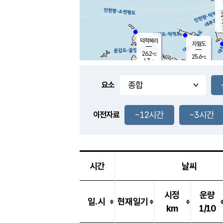
2
덕적북리
자월도
26.2
℃
25.6
℃
4.3
m/s
0.9
m/s
-
mm
3.5
mm
요소
풍도
26.4
덕적지도
3.3
m/
0.5
-12시간
-3시간
m
이전자료
26.1
℃
대
3.4
m/s
-
mm
26.8
8.4
m
-
mm
시간
날씨
시정
운량
일.시
현재일기
km
1/10