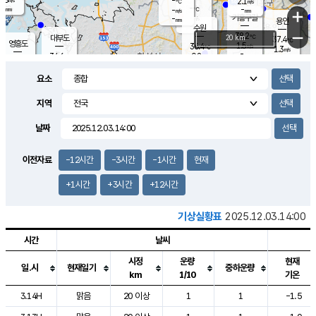
-
2.1
m/s
℃
-
-
-
mm
-
℃
mm
+
m/s
기흥구갈
-
-
m/s
mm
용인
-
수원
mm
−
38.2
℃
대부도
20 km
37.4
℃
영흥도
1.5
36.4
m/s
℃
1.3
m/s
-
mm
0.8
34.6
m/s
-
℃
mm
35.4
℃
-
오산
2.6
mm
m/s
2.9
m/s
-
mm
요소
-
mm
향남
36.5
℃
1.5
m/s
38.0
-
지역
℃
운평
mm
송탄
0.8
℃
m/s
-
s
mm
34.8
보
℃
날짜
37.5
℃
3.0
m/s
산
1.8
m/s
-
34.
mm
-
mm
1.2
℃
이전자료
-12시간
-3시간
-1시간
현재
-
m
/s
+1시간
+3시간
+12시간
기상실황표
2025.12.03.14:00
시간
날씨
시정
운량
현재
일.시
현재일기
중하운량
km
1/10
기온
도시별 기상실황표로 지점, 날씨, 기온, 강수, 바람, 기압등을 안내한 표입
3.14H
맑음
20 이상
1
1
-1.5