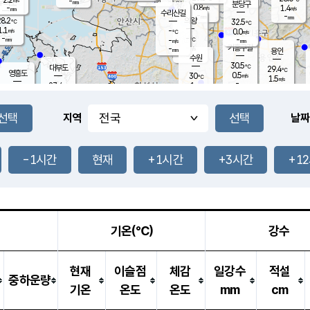
-
-
mm
무의도
mm
mm
분당구
0.8
-
1.4
m/s
m/s
mm
수리산길
-
-
mm
mm
8.2
의왕
32.5
℃
℃
1.1
-
m/s
0.0
m/s
℃
-
-
-
mm
-
℃
mm
m/s
기흥구갈
-
-
m/s
mm
용인
-
수원
mm
30.5
℃
대부도
29.4
℃
영흥도
0.5
30
m/s
℃
1.5
m/s
-
mm
1
27.4
m/s
-
℃
mm
27.9
℃
-
오산
0.8
mm
m/s
1.1
m/s
-
mm
-
mm
향남
30.7
℃
지역
날짜
2.0
m/s
31.9
-
℃
운평
mm
송탄
0.1
℃
m/s
-
s
mm
27.9
보
℃
32.4
-1시간
현재
+1시간
+3시간
+1
℃
0.5
m/s
산
2.5
m/s
-
25.
mm
-
mm
0.0
℃
-
m
/s
기온(℃)
강수
현재
이슬점
체감
일강수
적설
중하운량
기온
온도
온도
mm
cm