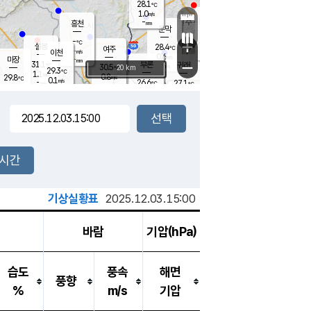
28.1
℃
강림
1.0
m/s
원주
-
흥천
mm
25.7
℃
문막
0.2
m/s
30.8
℃
-
-
℃
mm
+
1.4
설봉
m/s
28.4
℃
여주
-
m/s
이천
-
mm
0.6
m/s
-
마장
mm
신림
31.1
부론
-
귀래
−
℃
mm
30.5
20 km
℃
29.3
℃
1.1
m/s
0.8
29.8
m/s
℃
25.9
0.1
m/s
℃
-
26.6
27.1
mm
℃
-
℃
mm
1.0
m/s
-
0.6
mm
m/s
0.0
0.6
m/s
m/s
-
mm
-
백운
mm
-
-
mm
mm
백암
장호원
26.0
℃
0.8
m/s
26.1
℃
29.6
엄정
℃
-
mm
0.0
m/s
0.7
m/s
노은
-
mm
-
27.6
mm
℃
개
2시간
0.8
m/s
27.1
℃
-
mm
9
0.0
℃
m/s
-
m/s
mm
m
기상실황표
2025.12.03.15:00
바람
기압(hPa)
습도
풍속
해면
풍향
%
m/s
기압