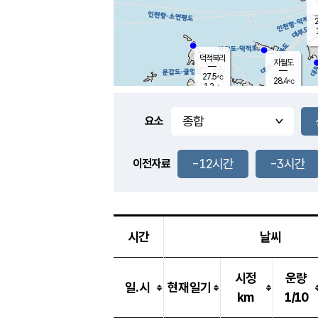
2
덕적북리
자월도
27.5
℃
28.4
℃
1.2
m/s
2.4
m/s
-
mm
-
mm
요소
풍도
29.4
덕적지도
1.0
m/
-
-12시간
-3시간
mm
이전자료
26.3
℃
대
3.5
m/s
-
mm
26.4
0.0
m
-
mm
시간
날씨
시정
운량
일.시
현재일기
km
1/10