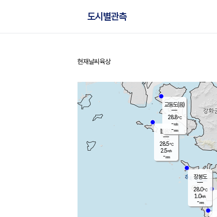
도시별관측
현재날씨
육상
홈
교동도(음)
28.8
℃
-
m/s
-
mm
볼음도
대연평
28.5
℃
2.5
m/s
29.4
℃
-
mm
2.8
m/s
-
mm
장봉도
28.0
℃
1.0
m/s
-
mm