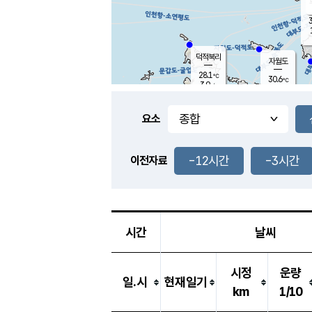
3
덕적북리
자월도
28.1
℃
30.6
℃
3.9
m/s
2.4
m/s
-
mm
-
mm
요소
풍도
29.2
덕적지도
1.7
m/
-
-12시간
-3시간
mm
이전자료
27.5
℃
대
2.8
m/s
-
mm
30.4
6.7
m
-
mm
시간
날씨
시정
운량
일.시
현재일기
km
1/10