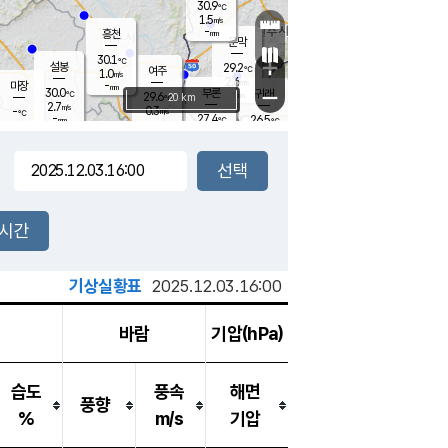
30.9
℃
강림
1.5
m/s
-
흥천
mm
26.9
℃
문막
0.5
m/s
30.1
-
℃
mm
+
설봉
29.2
℃
여주
1.0
m/s
2.6
m/s
-
마장
mm
신림
30.0
부론
-
귀래
−
℃
mm
29.6
20 km
℃
2.7
m/s
0.3
-
m/s
℃
28.0
℃
-
27.4
26.5
mm
℃
-
℃
mm
-
m/s
0.8
m/s
1.4
0.1
m/s
m/s
-
mm
-
백운
mm
-
-
mm
mm
백암
장호원
27.3
℃
0.1
m/s
29.6
℃
29.9
엄정
℃
-
mm
1.4
m/s
1.8
m/s
노은
-
mm
-
29.8
mm
℃
개
2시간
1.2
m/s
29.2
℃
-
mm
1
2.5
℃
m/s
-
m/s
mm
m
기상실황표
2025.12.03.16:00
바람
기압(hPa)
습도
풍속
해면
풍향
%
m/s
기압