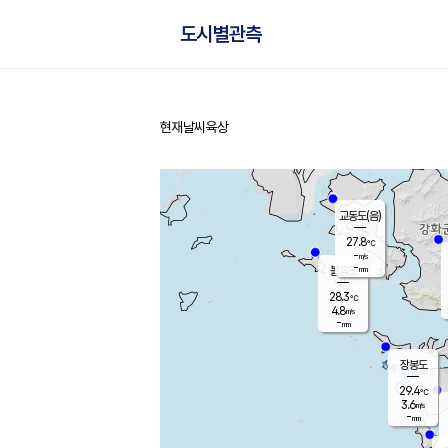
도시별관측
현재날씨
육상
홈
교동도(음)
27.8
℃
-
m/s
-
mm
볼음도
대연평
28.3
℃
4.8
m/s
29.6
℃
-
mm
2.0
m/s
-
mm
장봉도
29.4
℃
3.6
m/s
-
mm