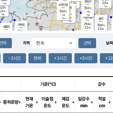
-
mm
무의도
mm
분당구
1.2
-
2.3
m/s
m/s
mm
수리산길
-
-
mm
mm
1.0
의왕
30.2
℃
℃
1.2
30.9
m/s
-
m/s
℃
-
-
-
mm
-
℃
mm
m/s
기흥구갈
-
-
m/s
mm
용인
-
mm
29.4
℃
대부도
30.9
℃
영흥도
2.1
m/s
1.2
m/s
-
mm
30.2
-
℃
mm
30.8
℃
오산
3.6
m/s
4.1
m/s
-
mm
-
mm
향남
29.9
℃
지역
날짜
2.0
m/s
-
-
℃
운평
mm
송탄
-
℃
m/s
-
s
mm
29.5
보
℃
29.5
-1시간
현재
+1시간
+3시간
+1
℃
2.8
m/s
산
1.3
m/s
-
27.
mm
-
mm
1.0
℃
-
m
/s
기온(℃)
강수
현재
이슬점
체감
일강수
적설
중하운량
기온
온도
온도
mm
cm