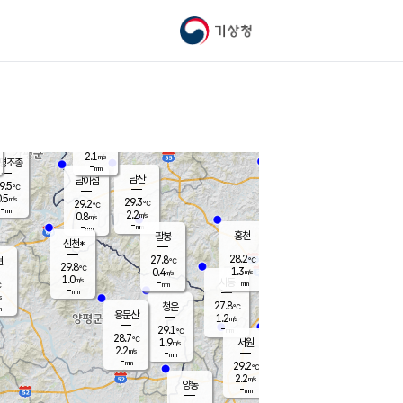
기상청
신남
26.8
℃
2.1
m/s
가평북면
-
mm
28.9
℃
2.1
m/s
평조종
-
mm
화촌
남산
남이섬
9.5
℃
.5
m/s
29.2
29.3
℃
29.2
℃
℃
-
mm
0.1
2.2
m/s
0.8
m/s
m/s
-
-
mm
-
mm
mm
홍천
팔봉
신천*
28.2
27.8
현
℃
℃
29.8
℃
1.3
0.4
m/s
m/s
1.0
m/s
-
시동
-
mm
mm
℃
-
mm
s
27.8
청운
℃
m
용문산
1.2
m/s
-
29.1
mm
℃
28.7
℃
1.9
서원
횡성
m/s
2.2
m/s
-
안흥
mm
-
mm
29.2
29.3
℃
℃
27.4
2.2
2.6
℃
m/s
m/s
양동
-
-
1.2
m/s
mm
mm
-
mm