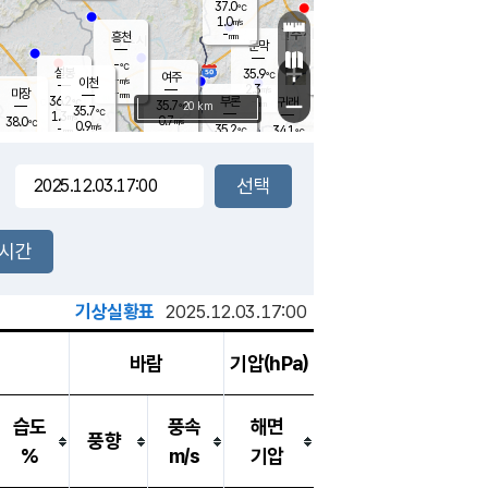
37.0
℃
강림
1.0
m/s
원주
-
흥천
mm
34.7
℃
문막
0.7
m/s
35.2
℃
-
-
℃
mm
+
1.6
설봉
m/s
35.9
℃
여주
-
m/s
이천
-
mm
2.3
m/s
-
마장
mm
신림
36.2
부론
-
귀래
−
℃
mm
35.7
20 km
℃
35.7
℃
1.3
m/s
0.7
38.0
m/s
℃
35.2
0.9
m/s
℃
-
35.2
34.1
mm
℃
-
℃
mm
1.1
m/s
-
1.7
mm
m/s
0.7
1.7
m/s
m/s
-
mm
-
백운
mm
-
-
mm
mm
백암
장호원
34.8
℃
1.8
m/s
34.3
℃
35.3
엄정
℃
-
mm
2.2
m/s
1.6
m/s
노은
-
mm
-
36.7
mm
℃
개
2시간
1.6
m/s
35.5
℃
-
mm
7
1.3
℃
m/s
-
m/s
mm
m
기상실황표
2025.12.03.17:00
바람
기압(hPa)
습도
풍속
해면
풍향
%
m/s
기압