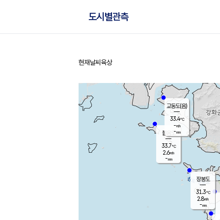
도시별관측
현재날씨
육상
홈
교동도(음)
33.4
℃
-
m/s
-
mm
볼음도
대연평
33.7
℃
2.6
m/s
33.5
℃
-
mm
2.1
m/s
-
mm
장봉도
31.3
℃
2.8
m/s
-
mm