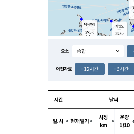
3
덕적북리
자월도
29.5
℃
33.3
℃
1.3
m/s
2.0
m/s
-
mm
-
mm
요소
풍도
29.6
덕적지도
3.1
m/
-
-12시간
-3시간
mm
이전자료
29.3
℃
대
3.1
m/s
-
mm
29.4
2.8
m
-
mm
시간
날씨
시정
운량
일.시
현재일기
km
1/10