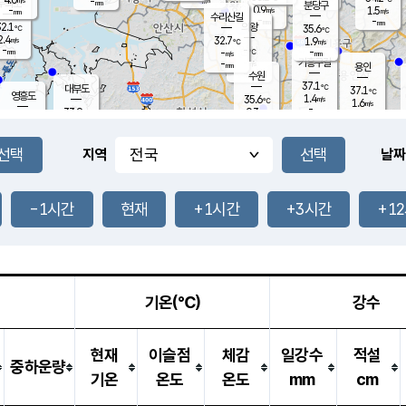
-
-
mm
무의도
mm
mm
분당구
0.9
-
1.5
m/s
m/s
mm
수리산길
-
-
mm
mm
2.1
의왕
35.6
℃
℃
2.4
32.7
m/s
1.9
m/s
℃
-
-
-
mm
-
℃
mm
m/s
기흥구갈
-
-
m/s
mm
용인
-
수원
mm
37.1
℃
대부도
37.1
℃
영흥도
1.4
35.6
m/s
℃
1.6
m/s
-
mm
0.3
33.9
m/s
-
℃
mm
33.3
℃
-
오산
2.6
mm
m/s
3.8
m/s
-
mm
-
mm
향남
34.6
℃
지역
날짜
1.2
m/s
36.3
-
℃
운평
mm
송탄
1.6
℃
m/s
-
s
mm
35.1
보
℃
36.9
-1시간
현재
+1시간
+3시간
+1
℃
1.9
m/s
산
1.6
m/s
-
33.
mm
-
mm
1.2
℃
-
m
/s
기온(℃)
강수
현재
이슬점
체감
일강수
적설
중하운량
기온
온도
온도
mm
cm