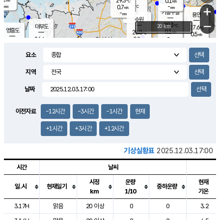
29.3
0.1
m/s
℃
-
-
-
mm
0.7
℃
mm
+
m/s
기흥구갈
-
-
m/s
mm
용인
-
수원
mm
−
29.3
℃
대부도
20 km
27.6
℃
영흥도
0.1
28.8
m/s
℃
0.5
m/s
-
mm
0.8
26.4
m/s
-
℃
mm
26.9
℃
-
오산
0.5
mm
m/s
1.5
m/s
-
mm
요소
-
mm
향남
26.0
℃
0.4
m/s
29.2
-
지역
℃
운평
mm
송탄
0.0
℃
m/s
-
s
mm
26.6
보
℃
날짜
29.7
℃
0.1
m/s
산
1.3
m/s
-
-
mm
-
mm
-
m
℃
이전자료
-12시간
-3시간
-1시간
현재
-
m
/s
+1시간
+3시간
+12시간
기상실황표
2025.12.03.17:00
시간
날씨
시정
운량
현재
일.시
현재일기
중하운량
km
1/10
기온
도시별 기상실황표로 지점, 날씨, 기온, 강수, 바람, 기압등을 안내한 표입
3.17H
맑음
20 이상
0
0
3.2