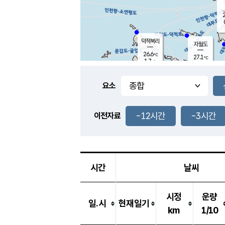
2
덕적북리
자월도
26.6
℃
27.1
℃
1.7
m/s
1.4
m/s
-
mm
-
mm
요소
풍도
27.9
덕적지도
0.3
m/
-
-12시간
-3시간
mm
이전자료
26.4
℃
대
0.6
m/s
-
mm
25.4
0.1
m
-
mm
시간
날씨
시정
운량
일.시
현재일기
km
1/10