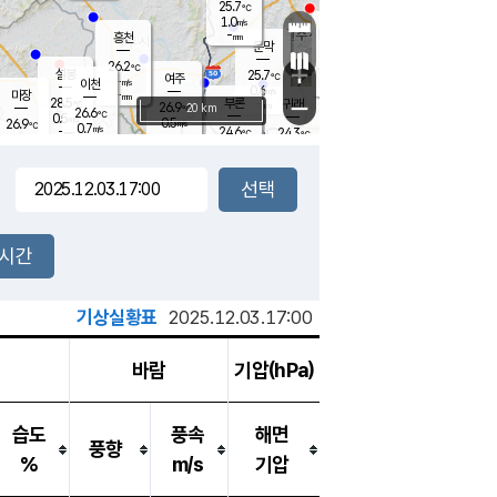
25.7
℃
강림
1.0
m/s
원주
-
흥천
mm
23.8
℃
문막
0.0
m/s
28.1
℃
26.2
-
℃
mm
+
1
설봉
m/s
25.7
℃
여주
-
m/s
이천
-
mm
0.6
m/s
-
마장
mm
신림
28.5
부론
-
귀래
−
℃
mm
26.9
20 km
℃
26.6
℃
0.5
m/s
0.5
26.9
m/s
℃
23.2
0.7
m/s
℃
-
24.6
24.3
mm
℃
-
℃
mm
0.3
m/s
-
0.2
mm
m/s
0.0
0.1
m/s
m/s
-
mm
-
백운
mm
-
-
mm
mm
백암
장호원
23.6
℃
0.1
m/s
23.9
℃
26.0
엄정
℃
-
mm
0.0
m/s
1.0
m/s
노은
-
mm
-
25.0
mm
℃
개
2시간
0.1
m/s
24.5
℃
-
mm
0.0
℃
m/s
-
/s
mm
m
기상실황표
2025.12.03.17:00
바람
기압(hPa)
습도
풍속
해면
풍향
%
m/s
기압