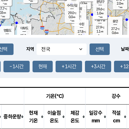
-
-
mm
무의도
mm
mm
분당구
0.0
-
2.0
m/s
m/s
mm
수리산길
-
-
mm
mm
7.7
의왕
29.6
℃
℃
0.5
29.0
m/s
1.0
m/s
℃
-
-
-
mm
0.0
℃
mm
m/s
기흥구갈
-
-
m/s
mm
용인
-
수원
mm
27.9
℃
대부도
27.2
℃
영흥도
1.1
27.8
m/s
℃
0.6
m/s
-
mm
0.8
25.7
m/s
-
℃
mm
27.5
℃
-
오산
0.2
mm
m/s
1.3
m/s
-
mm
-
mm
향남
25.6
℃
지역
날짜
0.0
m/s
-
-
℃
운평
mm
송탄
-
℃
m/s
-
s
mm
26.4
보
℃
28.9
-1시간
현재
+1시간
+3시간
+1
℃
0.3
m/s
산
1.4
m/s
-
-
mm
-
mm
-
m
℃
-
m
/s
기온(℃)
강수
현재
이슬점
체감
일강수
적설
중하운량
기온
온도
온도
mm
cm