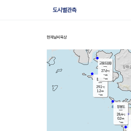
도시별관측
현재날씨
육상
홈
교동도(음)
27.6
℃
-
m/s
-
mm
볼음도
대연평
29.1
℃
1.2
m/s
27.4
℃
-
mm
0.7
m/s
-
mm
장봉도
28.4
℃
0.2
m/s
-
mm