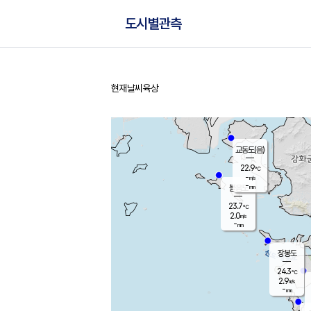
도시별관측
현재날씨
육상
홈
교동도(음)
22.9
℃
-
m/s
-
mm
볼음도
대연평
23.7
℃
2.0
m/s
25.2
℃
-
mm
2.2
m/s
-
mm
장봉도
24.3
℃
2.9
m/s
-
mm