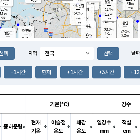
-
-
mm
무의도
mm
mm
분당구
1.5
-
3.5
m/s
m/s
mm
수리산길
-
-
mm
mm
5.7
의왕
24.9
℃
℃
3.1
25.3
m/s
1.2
m/s
℃
-
-
-
mm
-
℃
mm
m/s
기흥구갈
-
-
m/s
mm
용인
-
수원
mm
23.9
℃
대부도
24.2
℃
영흥도
1.9
25
m/s
℃
2.0
m/s
-
mm
2
24.3
m/s
-
℃
mm
26.3
℃
-
오산
2.8
mm
m/s
6.1
m/s
-
mm
-
mm
향남
24.6
℃
지역
날짜
1.9
m/s
25.5
-
℃
운평
mm
송탄
1.1
℃
m/s
-
s
mm
24.1
보
℃
24.4
-1시간
현재
+1시간
+3시간
+1
℃
1.8
m/s
산
0.1
m/s
-
21.
mm
-
mm
0.8
℃
-
m
/s
기온(℃)
강수
현재
이슬점
체감
일강수
적설
중하운량
기온
온도
온도
mm
cm