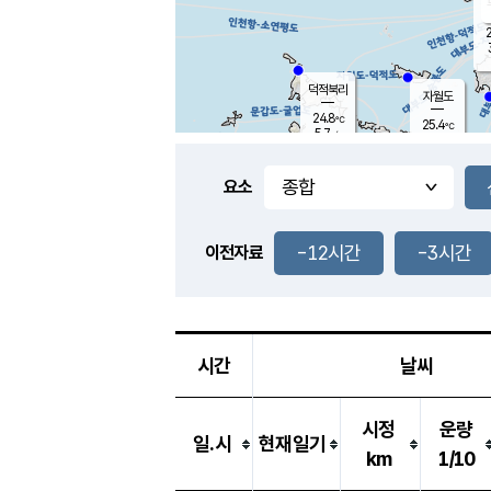
2
덕적북리
자월도
24.8
℃
25.4
℃
5.7
m/s
1.1
m/s
-
mm
-
mm
요소
풍도
25.7
덕적지도
3.5
m/
-
-12시간
-3시간
mm
이전자료
25.5
℃
대
3.1
m/s
-
mm
25.4
7.8
m
-
mm
시간
날씨
시정
운량
일.시
현재일기
km
1/10