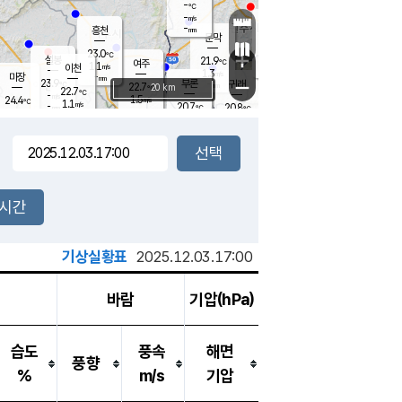
-
℃
강림
-
m/s
원주
-
흥천
mm
19.5
℃
문막
0.2
m/s
23.1
℃
23.0
-
℃
mm
+
1.7
설봉
m/s
21.9
℃
여주
1.1
m/s
이천
-
mm
1.3
m/s
-
마장
mm
신림
23.9
부론
-
귀래
−
℃
mm
22.7
20 km
℃
22.7
℃
-
m/s
1.5
24.4
m/s
℃
21.6
1.1
m/s
℃
-
20.7
20.8
mm
℃
-
℃
mm
2.9
m/s
-
0.4
mm
m/s
0.1
0.2
m/s
m/s
-
mm
-
백운
mm
-
-
mm
mm
백암
장호원
23.3
℃
1.6
m/s
21.6
℃
22.4
엄정
℃
-
mm
1.7
m/s
1.3
m/s
노은
-
mm
-
22.5
mm
℃
개
2시간
0.7
m/s
22.2
℃
-
mm
2
2.7
℃
m/s
-
m/s
mm
m
기상실황표
2025.12.03.17:00
바람
기압(hPa)
습도
풍속
해면
풍향
%
m/s
기압