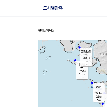
도시별관측
현재날씨
육상
홈
교동도(음)
28.5
℃
-
m/s
-
mm
볼음도
대연평
29.0
℃
1.3
m/s
27.7
℃
-
mm
0.5
m/s
-
mm
장봉도
27.1
℃
0.5
m/s
-
mm