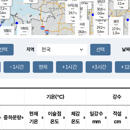
-
-
mm
무의도
mm
mm
분당구
0.0
-
2.1
m/s
m/s
mm
수리산길
-
-
mm
mm
7.2
의왕
30.5
℃
℃
0.4
29.7
m/s
0.0
m/s
℃
-
-
-
mm
-
℃
mm
m/s
기흥구갈
-
-
m/s
mm
용인
-
수원
mm
29.2
℃
대부도
27.9
℃
영흥도
0.4
28.8
m/s
℃
1.3
m/s
-
mm
0.8
26.8
m/s
-
℃
mm
27.4
℃
-
오산
0.8
mm
m/s
1.7
m/s
-
mm
-
mm
향남
26.4
℃
지역
날짜
0.0
m/s
29.6
-
℃
운평
mm
송탄
0.2
℃
m/s
-
s
mm
26.7
보
℃
30.1
-1시간
현재
+1시간
+3시간
+1
℃
0.6
m/s
산
1.2
m/s
-
-
mm
-
mm
-
m
℃
-
m
/s
기온(℃)
강수
현재
이슬점
체감
일강수
적설
중하운량
기온
온도
온도
mm
cm