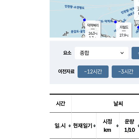
2
덕적북리
자월도
26.3
℃
27.9
℃
1.7
m/s
2.6
m/s
-
mm
-
mm
요소
풍도
27.5
덕적지도
0.1
m/
-
-12시간
-3시간
mm
이전자료
25.8
℃
대
1.7
m/s
-
mm
26.9
0.0
m
-
mm
시간
날씨
시정
운량
일.시
현재일기
km
1/10