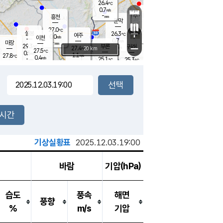
26.4
℃
강림
0.7
m/s
원주
-
흥천
mm
24.4
℃
문막
0.1
m/s
29.8
℃
27.0
-
℃
mm
+
1.7
설봉
m/s
26.3
℃
여주
0.0
m/s
이천
-
mm
0.7
m/s
-
마장
mm
신림
29.3
부론
-
귀래
−
℃
mm
27.4
20 km
℃
27.5
℃
0.5
m/s
1.1
27.8
m/s
℃
23.9
0.4
m/s
℃
-
25.1
25.3
mm
℃
-
℃
mm
0.5
m/s
-
0.4
mm
m/s
0.0
0.4
m/s
m/s
-
mm
-
백운
mm
-
-
mm
mm
백암
장호원
24.1
℃
0.0
m/s
24.3
℃
26.6
엄정
℃
-
mm
0.1
m/s
1.0
m/s
노은
-
mm
-
25.6
mm
℃
개
2시간
0.8
m/s
25.1
℃
-
mm
0.0
℃
m/s
-
/s
mm
m
기상실황표
2025.12.03.19:00
바람
기압(hPa)
습도
풍속
해면
풍향
%
m/s
기압