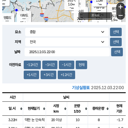
26.1
1.0
m/s
℃
-
-
-
mm
1.0
℃
mm
+
m/s
기흥구갈
-
-
m/s
mm
용인
-
수원
mm
−
25.1
℃
대부도
20 km
25.1
℃
영흥도
3.2
26.3
m/s
℃
1.9
m/s
-
mm
3.1
25.4
m/s
-
℃
mm
27.1
℃
-
오산
3.5
mm
m/s
7.1
m/s
-
mm
요소
-
mm
향남
25.3
℃
2.1
m/s
26.5
-
지역
℃
운평
mm
송탄
1.5
℃
m/s
-
s
mm
25.0
보
℃
날짜
25.3
℃
2.9
m/s
산
0.5
m/s
-
-
mm
-
mm
-
m
℃
이전자료
-12시간
-3시간
-1시간
현재
-
m
/s
+1시간
+3시간
+12시간
기상실황표
2025.12.03.22:00
시간
날씨
시정
운량
현재
일.시
현재일기
중하운량
km
1/10
기온
도시별 기상실황표로 지점, 날씨, 기온, 강수, 바람, 기압등을 안내한 표입
3.22H
약한 눈 단속적
20 이상
10
8
-1.7