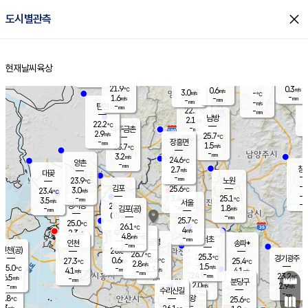
close
도시별관측
장남
판문점
22.5
℃
1.7
m/s
화현
22.3
동두천
℃
남면
-
현재날씨
육상
mm
파주
3.5
홈
m/s
포천
21.7
-
22.2
℃
mm
℃
22.4
℃
21.9
0.3
0.6
m/s
℃
m/s
3.0
양주
-
m/s
가
℃
-
1.6
-
mm
m/s
mm
-
mm
-
m/s
-
탄현
mm
22.7
-
2
℃
mm
남방
2.1
m/s
1
22.2
℃
-
파주금촌
mm
2.9
m/s
25.7
℃
-
장흥면
mm
1.5
m/s
23.7
℃
-
mm
3.2
m/s
24.6
℃
양촌
-
mm
창
2.7
m/s
은평
대곶
-
mm
23.9
노원
℃
-
김포
25.6
3.0
℃
23.4
m/s
℃
-
m/
-
3.4
25.1
m/s
mm
3.5
℃
m/s
서울
-
경서동
25.5
m
-
1.8
℃
mm
-
김포(공)
m/s
mm
0.5
-
m/s
mm
25.7
℃
25.0
-
℃
mm
26.1
℃
4
m/s
2.3
부천
m/s
4.8
구로
m/s
-
서초
mm
-
광명
mm
인천
송파*
-
mm
인천(공)
26.6
℃
26.7
℃
25.3
과천
경기광주
℃
26.6
0.6
27.3
25.4
m/s
℃
℃
℃
2.8
m/s
1.5
m/s
25.0
-
2.3
℃
mm
4.1
m/s
4.1
m/s
-
m/s
mm
-
24.9
23.2
mm
6.5
-
℃
℃
m/s
-
-
mm
무의도
mm
mm
분당구
2.0
-
2.9
m/s
m/s
mm
수리산길
-
-
mm
mm
6.8
의왕
25.6
℃
℃
3.3
m/s