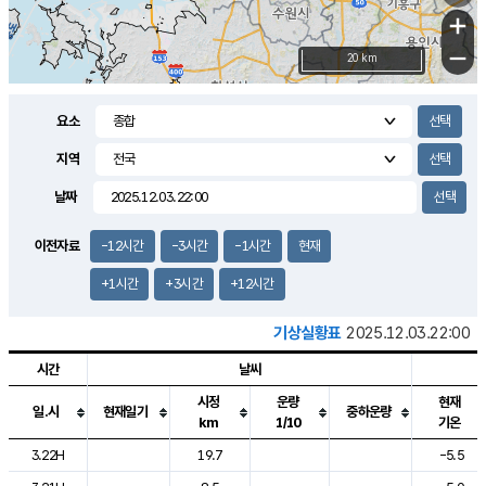
+
−
20 km
요소
지역
날짜
이전자료
-12시간
-3시간
-1시간
현재
+1시간
+3시간
+12시간
기상실황표
2025.12.03.22:00
시간
날씨
시정
운량
현재
일.시
현재일기
중하운량
km
1/10
기온
도시별 기상실황표로 지점, 날씨, 기온, 강수, 바람, 기압등을 안내한 표입
3.22H
19.7
-5.5