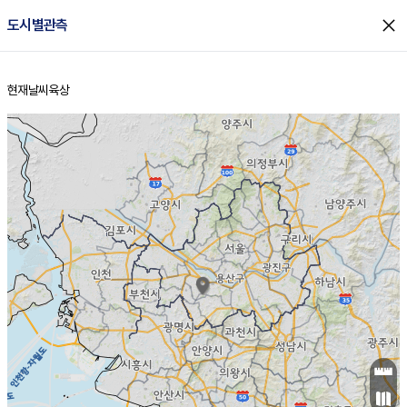
close
도시별관측
현재날씨
육상
홈